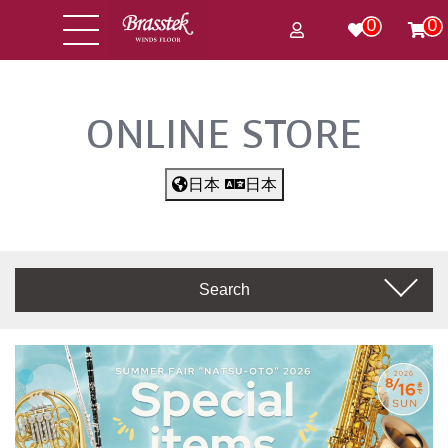
0
0
ONLINE STORE
日本
日本
Search