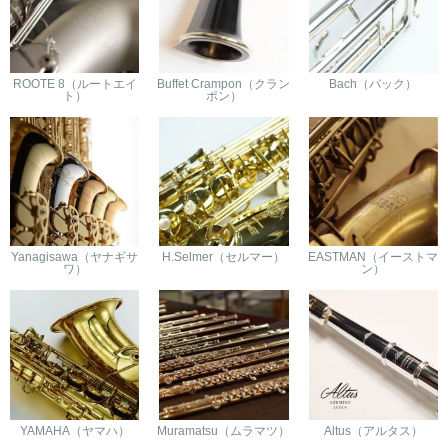
ROOTE 8（ルートエイ
Buffet Crampon（クラン
Bach（バック）
ト）
ポン）
Yanagisawa（ヤナギサ
H.Selmer（セルマー）
EASTMAN（イーストマ
ワ）
ン）
YAMAHA（ヤマハ）
Muramatsu（ムラマツ）
Altus（アルタス）