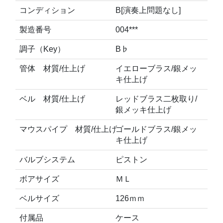
コンディション
B[演奏上問題なし]
製造番号
004***
調子（Key）
B♭
管体 材質/仕上げ
イエローブラス/銀メッ
キ仕上げ
ベル 材質/仕上げ
レッドブラス二枚取り/
銀メッキ仕上げ
マウスパイプ 材質/仕上げ
ゴールドブラス/銀メッ
キ仕上げ
バルブシステム
ピストン
ボアサイズ
ＭＬ
ベルサイズ
126ｍｍ
付属品
ケース