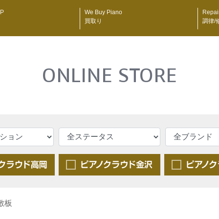
P
We Buy Piano
Repai
買取り
調律/
ONLINE STORE
敷板