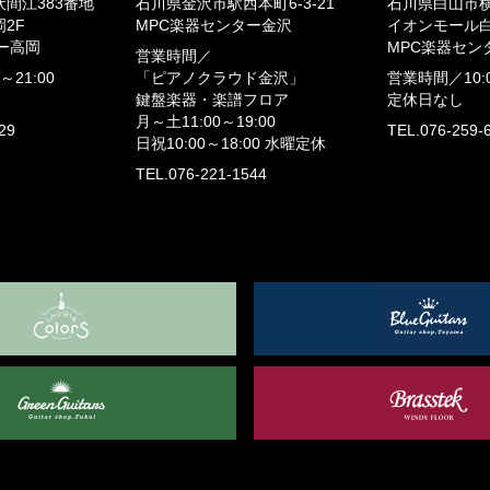
間江383番地
石川県金沢市駅西本町6-3-21
石川県白山市横
2F
MPC楽器センター金沢
イオンモール白
ー高岡
MPC楽器セン
営業時間／
0～21:00
「ピアノクラウド金沢」
営業時間／
10:
鍵盤楽器・楽譜フロア
定休日なし
月～土11:00～19:00
29
TEL.076-259-
日祝10:00～18:00
水曜定休
TEL.076-221-1544