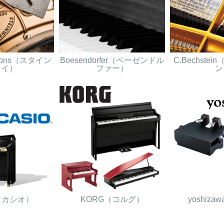
& Sons（スタイン
Boesendorfer（ベーゼンドル
C.Bechste
ェイ）
ファー）
ン
O（カシオ）
KORG（コルグ）
yoshiz