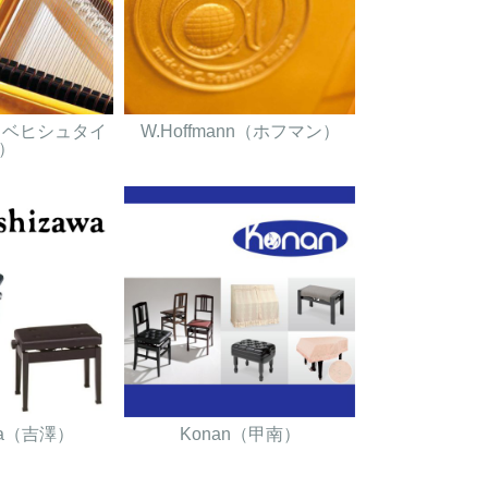
in（ベヒシュタイ
W.Hoffmann（ホフマン）
）
awa（吉澤）
Konan（甲南）