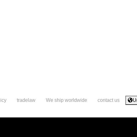
icy
tradelaw
We ship worldwide
contact us
U