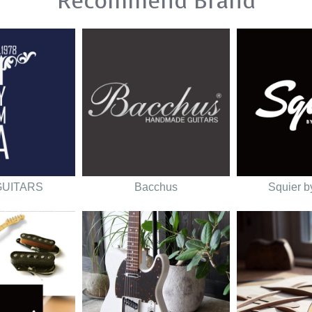
Recommend Brand
GUITARS
Bacchus
Squier b