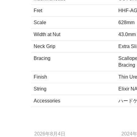
Fret
HHF-A
Scale
628mm
Width at Nut
43.0mm
Neck Grip
Extra Sl
Bracing
Scallop
Bracing
Finish
Thin Ur
String
Elixir 
Accessories
ハード
2026年8月4日
2024