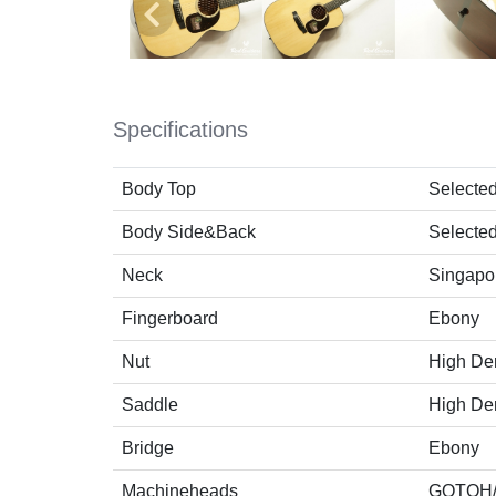
Specifications
Body Top
Selecte
Body Side&Back
Selecte
Neck
Singapo
Fingerboard
Ebony
Nut
High D
Saddle
High D
Bridge
Ebony
Machineheads
GOTOH/