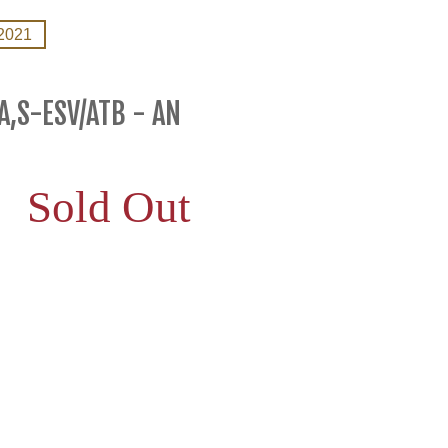
2021
A,S-ESV/ATB - AN
Sold Out