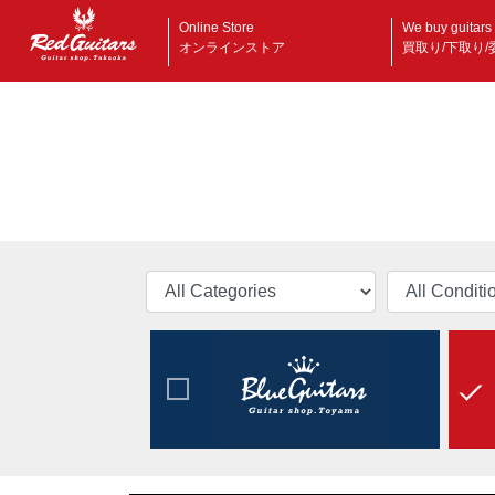
Online Store
We buy guitars
オンラインストア
買取り/下取り/