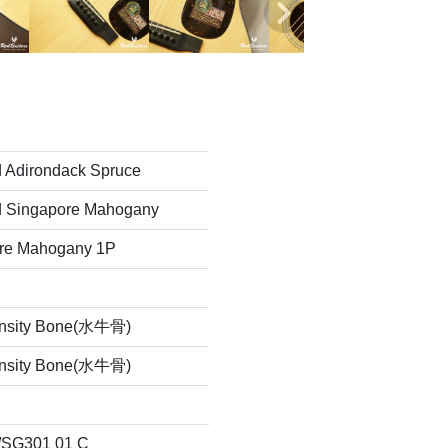
d Adirondack Spruce
d Singapore Mahogany
re Mahogany 1P
ensity Bone(水牛骨)
ensity Bone(水牛骨)
SG301 01 C