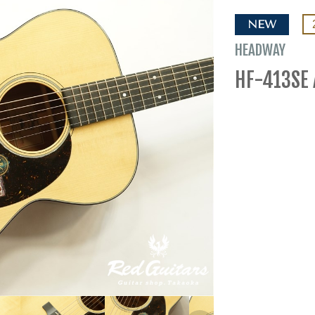
NEW
HEADWAY
HF-413SE 