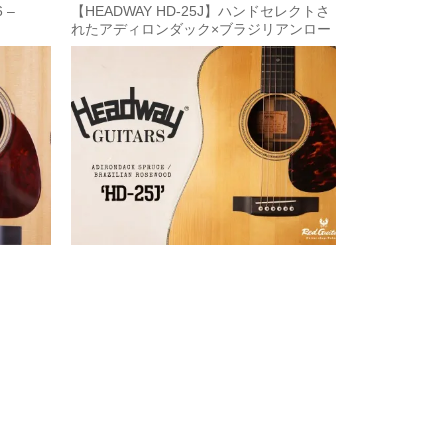
 –
【HEADWAY HD-25J】ハンドセレクトさ
れたアディロンダック×ブラジリアンロー
日 更
ズウッドを贅沢に使用した特別な1本