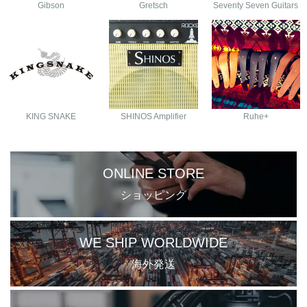
Gibson
Gretsch
Seventy Seven Guitars
KING SNAKE
SHINOS Amplifier
Ruhe+
ONLINE STORE
ショッピング
WE SHIP WORLDWIDE
海外発送