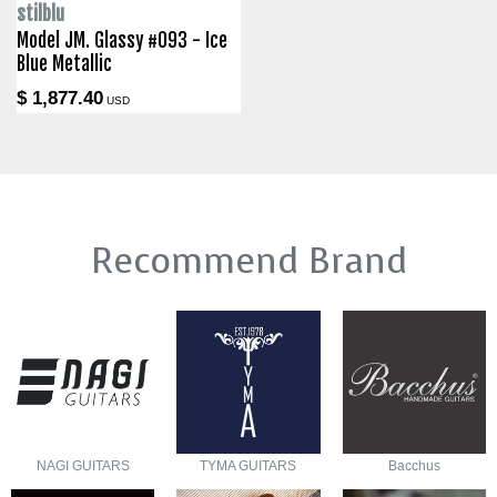
stilblu
Model JM. Glassy #093 - Ice
Blue Metallic
$ 1,877.40
USD
Recommend Brand
NAGI GUITARS
TYMA GUITARS
Bacchus