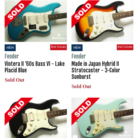
Red Guitars
Red Guitars
NEW
NEW
Fender
Fender
Vintera II ’60s Bass VI - Lake
Made in Japan Hybrid II
Placid Blue
Stratocaster - 3-Color
Sunburst
Sold Out
Sold Out