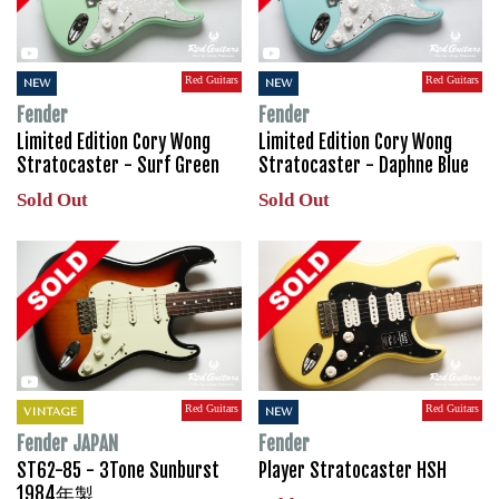
Red Guitars
Red Guitars
NEW
NEW
Fender
Fender
Limited Edition Cory Wong
Limited Edition Cory Wong
Stratocaster - Surf Green
Stratocaster - Daphne Blue
Sold Out
Sold Out
Red Guitars
Red Guitars
VINTAGE
NEW
Fender JAPAN
Fender
ST62-85 - 3Tone Sunburst
Player Stratocaster HSH
1984年製