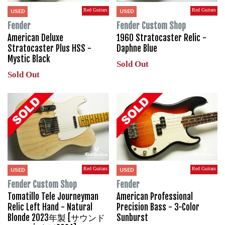
Red Guitars
Red Guitars
USED
USED
Fender
Fender Custom Shop
American Deluxe
1960 Stratocaster Relic -
Stratocaster Plus HSS -
Daphne Blue
Mystic Black
Sold Out
Sold Out
Red Guitars
Red Guitars
USED
USED
Fender Custom Shop
Fender
Tomatillo Tele Journeyman
American Professional
Relic Left Hand - Natural
Precision Bass - 3-Color
Blonde 2023年製 [サウンド
Sunburst