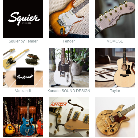
Squier by Fender
Fender
MOMOSE
Vanzandt
Kanade SOUND DESIGN
Taylor