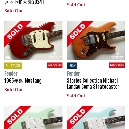
メッセin大阪2024]
Sold Out
Sold Out
Red Guitars
Red Guitars
VINTAGE
NEW
Fender
Fender
1965年製 Mustang
Stories Collection Michael
Landau Coma Stratocaster
Sold Out
Sold Out