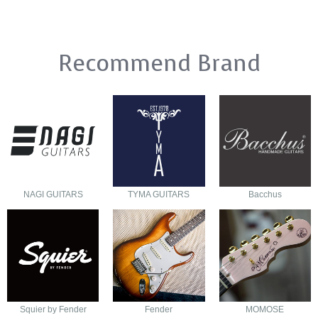
Recommend Brand
NAGI GUITARS
TYMA GUITARS
Bacchus
Squier by Fender
Fender
MOMOSE