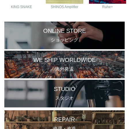
KING SNAKE
SHINOS Amplifier
Ruhe+
ONLINE STORE
ショッピング
WE SHIP WORLDWIDE
海外発送
STUDIO
スタジオ
REPAIR
修理・改造