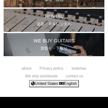
RENTAL
楽器・ＰＡレンタル
WE BUY GUITARS
買取り・下取り
about
Privacy policy
tradelaw
We ship worldwide
contact us
United States
English