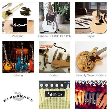
Vanzandt
Kanade SOUND DESIGN
Taylor
Gibson
Gretsch
Seventy Seven Guitars