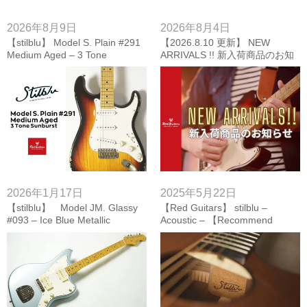
2026年8月9日
2026年8月4日
【stilblu】 Model S. Plain #291
【2026.8.10 更新】 NEW
Medium Aged – 3 Tone
ARRIVALS !! 新入荷商品のお知
Sunburst 【Red Guitars 】
らせ 【Red Guitars】
2026年1月17日
2025年5月22日
【stilblu】 Model JM. Glassy
【Red Guitars】 stilblu –
#093 – Ice Blue Metallic
Acoustic – 【Recommend
【Red Guitars】
Gear】