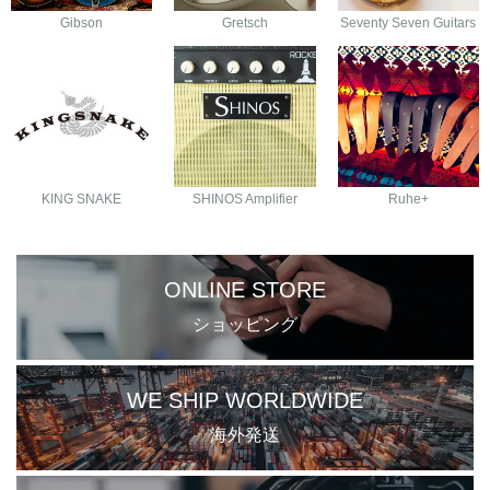
Gibson
Gretsch
Seventy Seven Guitars
KING SNAKE
SHINOS Amplifier
Ruhe+
ONLINE STORE
ショッピング
WE SHIP WORLDWIDE
海外発送