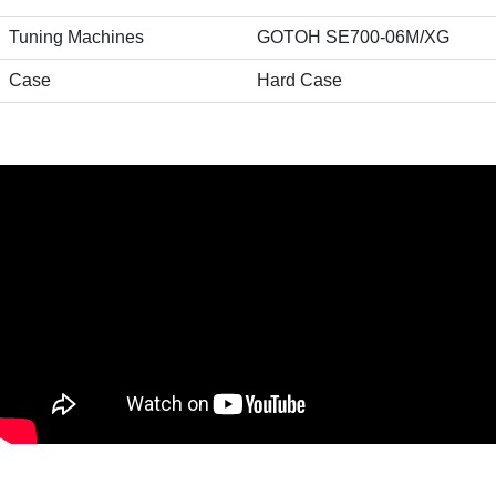
Tuning Machines
GOTOH SE700-06M/XG
Case
Hard Case