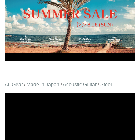
All Gear
/
Made in Japan
/
Acoustic Guitar
/
Steel