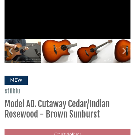
NEW
stilblu
Model AD. Cutaway Cedar/Indian
Rosewood - Brown Sunburst
Can't deliver