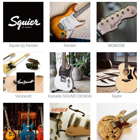
Squier by Fender
Fender
MOMOSE
Vanzandt
Kanade SOUND DESIGN
Taylor