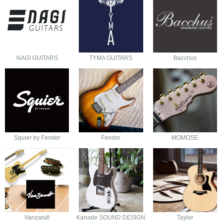
NAGI GUITARS
TYMA GUITARS
Bacchus
Squier by Fender
Fender
MOMOSE
Vanzandt
Kanade SOUND DESIGN
Taylor