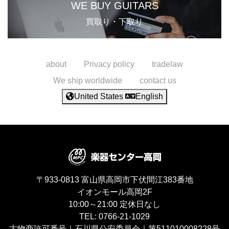
WE BUY GUITARS
買取り・下取り
about
Privacy policy
tradelaw
We ship worldwide
contact us
United States
English
〒933-0813
富山県高岡市下伏間江383番地
イオンモール高岡2F
10:00～21:00
定休日なし
TEL:
0766-21-1029
古物商許可番号｜石川県公安委員会｜第511010008228号