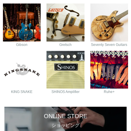
Gibson
Gretsch
Seventy Seven Guitars
KING SNAKE
SHINOS Amplifier
Ruhe+
ONLINE STORE
ショッピング