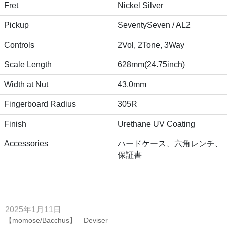
Fret
Nickel Silver
Pickup
SeventySeven / AL2
Controls
2Vol, 2Tone, 3Way
Scale Length
628mm(24.75inch)
Width at Nut
43.0mm
Fingerboard Radius
305R
Finish
Urethane UV Coating
Accessories
ハードケース、六角レンチ、
保証書
2025年1月11日
【momose/Bacchus】 Deviser