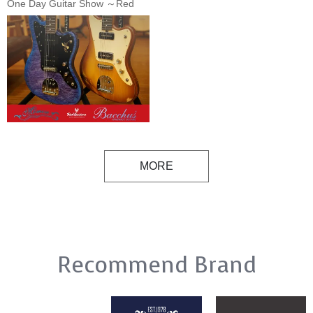
One Day Guitar Show ～Red
Guitars選定品～ 【Red
Guitars】
MORE
Recommend Brand