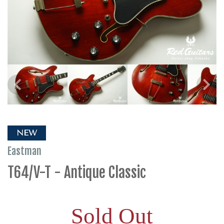
NEW
Eastman
T64/V-T - Antique Classic
Sold Out