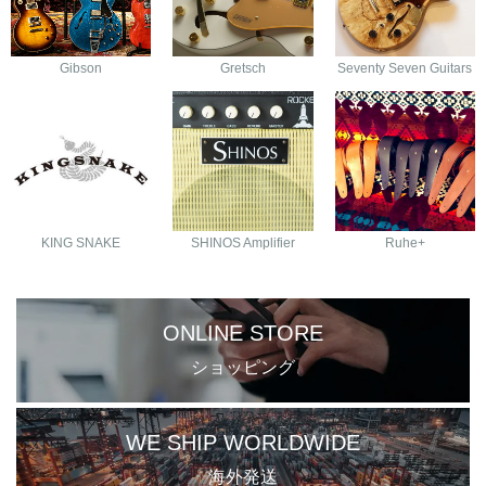
Gibson
Gretsch
Seventy Seven Guitars
KING SNAKE
SHINOS Amplifier
Ruhe+
ONLINE STORE
ショッピング
WE SHIP WORLDWIDE
海外発送