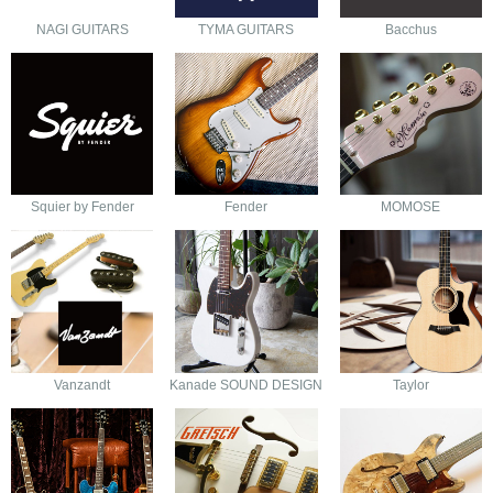
NAGI GUITARS
TYMA GUITARS
Bacchus
Squier by Fender
Fender
MOMOSE
Vanzandt
Kanade SOUND DESIGN
Taylor