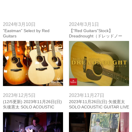
2024年3月10日
2024年3月1日
”Eastman” Select by Red
【”Red Guitars”Stock】
Guitars
Dreadnought（ドレッドノー
ト）全モデル試奏動画まとめ!!
【Acoutsic Guitar】
2023年12月5日
2023年11月27日
(12/5更新) 2023年11月26日(日)
2023年11月26日(日) 矢後憲太
矢後憲太 SOLO ACOUSTIC
SOLO ACOUSTIC GUITAR LIVE
GUITAR LIVE featuring …
featuring … OGINO GUITARS &
OGINO GUITARS & Eastman
Eastman Guitars【フォトレポー
Guitars【ムービー＆フォトレポ
ト】①
ート】②