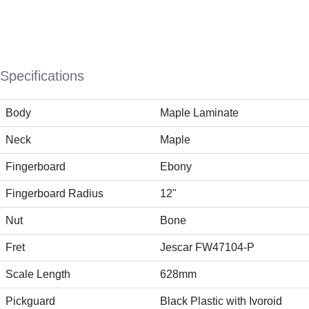
Specifications
Body
Maple Laminate
Neck
Maple
Fingerboard
Ebony
Fingerboard Radius
12"
Nut
Bone
Fret
Jescar FW47104-P
Scale Length
628mm
Pickguard
Black Plastic with Ivoroid