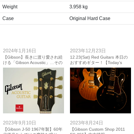
Weight
3.958 kg
Case
Original Hard Case
2024年1月16日
2023年12月23日
【Gibson】長きに渡り愛され続
12.23(Sat) Red Guitars 本日の
ける「Gibson Acoustic」…その
おすすめギター！【Today’s
魅力とは？ 【買取り・下取り強
Recommendation】
化中‼】
2023年9月10日
2023年8月24日
【Gibson J-50 1967年製】60年
【Gibson Custom Shop 2011