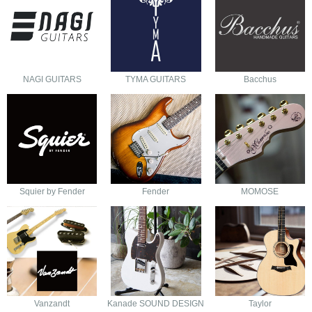
NAGI GUITARS
TYMA GUITARS
Bacchus
Squier by Fender
Fender
MOMOSE
Vanzandt
Kanade SOUND DESIGN
Taylor