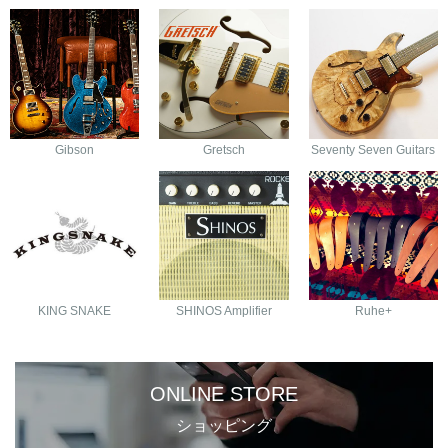
Gibson
Gretsch
Seventy Seven Guitars
KING SNAKE
SHINOS Amplifier
Ruhe+
ONLINE STORE
ショッピング