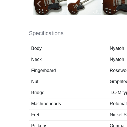
Specifications
Body
Nyatoh
Neck
Nyatoh
Fingerboard
Rosewo
Nut
Graphte
Bridge
T.O.M ty
Machineheads
Rotomat
Fret
Nickel S
Pickups
Original