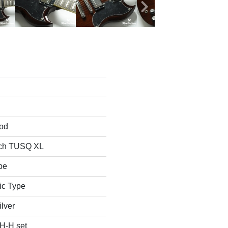
od
ch TUSQ XL
pe
ic Type
ilver
 H-H set