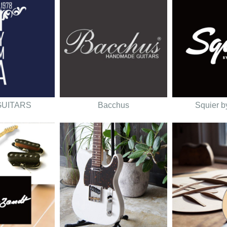
GUITARS
Bacchus
Squier b