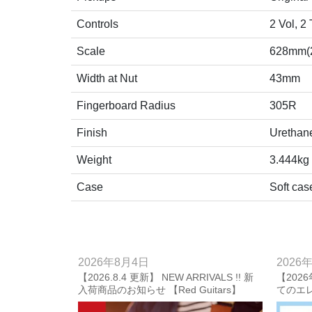
Controls
2 Vol, 2
Scale
628mm(2
Width at Nut
43mm
Fingerboard Radius
305R
Finish
Urethan
Weight
3.444kg
Case
Soft cas
2026年8月4日
2026
【2026.8.4 更新】 NEW ARRIVALS !! 新
【2026
入荷商品のお知らせ 【Red Guitars】
てのエ
【202