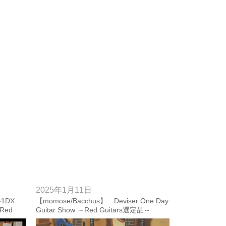
2025年1月11日
1DX
【momose/Bacchus】 Deviser One Day
Red
Guitar Show ～Red Guitars選定品～
【Red Guitars】