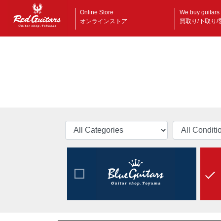
Online Store
We buy guitars
オンラインストア
買取り/下取り/