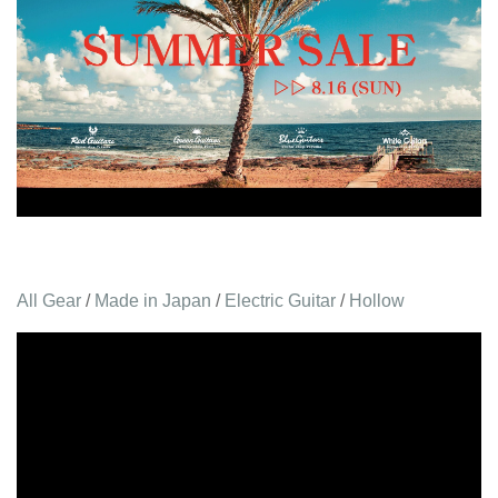
All Gear
/
Made in Japan
/
Electric Guitar
/
Hollow