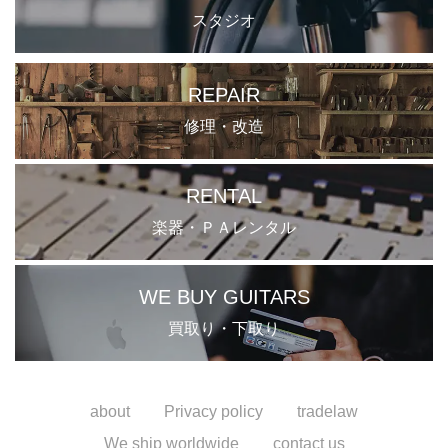
スタジオ
REPAIR
修理・改造
RENTAL
楽器・ＰＡレンタル
WE BUY GUITARS
買取り・下取り
about
Privacy policy
tradelaw
We ship worldwide
contact us