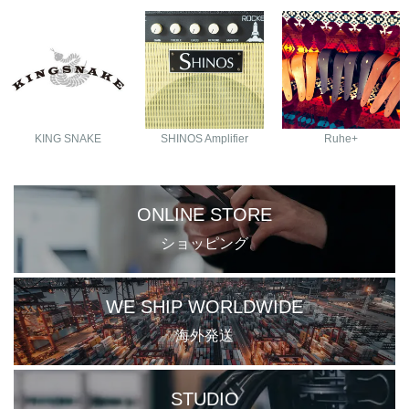
KING SNAKE
SHINOS Amplifier
Ruhe+
ONLINE STORE
ショッピング
WE SHIP WORLDWIDE
海外発送
STUDIO