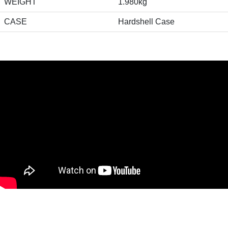
WEIGHT
1.980kg
CASE
Hardshell Case