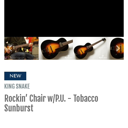
NEW
KING SNAKE
Rockin’ Chair w/P.U. - Tobacco
Sunburst