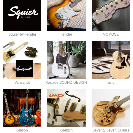
Squier by Fender
Fender
MOMOSE
Vanzandt
Kanade SOUND DESIGN
Taylor
Gibson
Gretsch
Seventy Seven Guitars