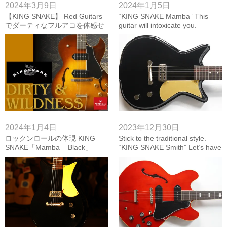
2024年3月9日
2024年1月5日
【KING SNAKE】 Red Guitars
“KING SNAKE Mamba” This
でダーティなフルアコを体感せ
guitar will intoxicate you.
よ 【Red Guitars
Recommend】
2024年1月4日
2023年12月30日
ロックンロールの体現 KING
Stick to the traditional style.
SNAKE「Mamba – Black」
“KING SNAKE Smith” Let’s have
a drink with this.