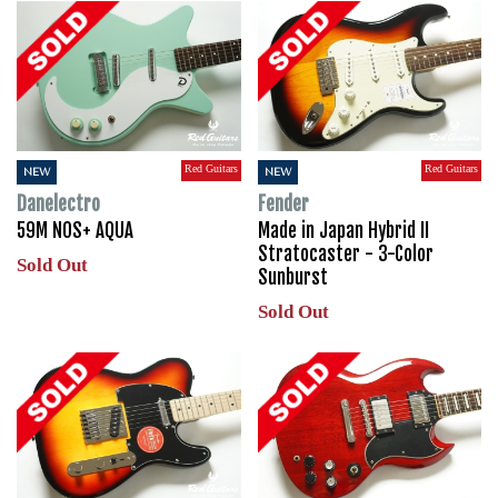
Red Guitars
Red Guitars
NEW
NEW
Danelectro
Fender
59M NOS+ AQUA
Made in Japan Hybrid II
Stratocaster - 3-Color
Sold Out
Sunburst
Sold Out