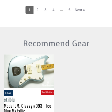
...
1
2
3
4
6
Next »
Recommend Gear
Red Guitars
NEW
stilblu
Model JM. Glassy #093 - Ice
Blue Metallic