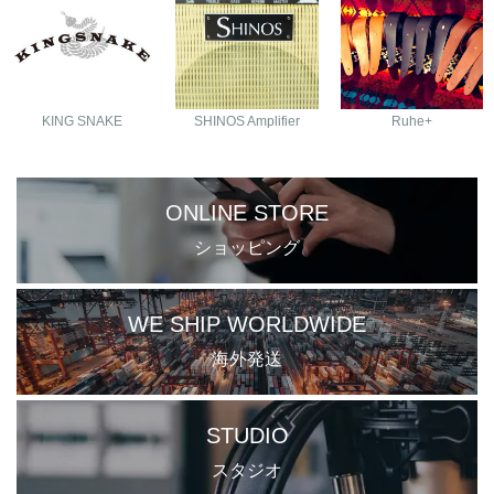
KING SNAKE
SHINOS Amplifier
Ruhe+
ONLINE STORE
ショッピング
WE SHIP WORLDWIDE
海外発送
STUDIO
スタジオ