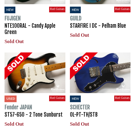
Red Guitars
Red Guitars
NEW
NEW
FUJIGEN
GUILD
NTE100RAL - Candy Apple
STARFIRE I DC - Pelham Blue
Green
Sold Out
Sold Out
Red Guitars
Red Guitars
USED
NEW
Fender JAPAN
SCHECTER
ST57-650 - 2 Tone Sunburst
OL-PT-TH/STB
Sold Out
Sold Out