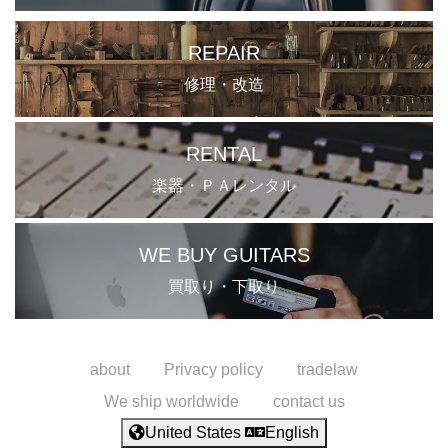
REPAIR
修理・改造
RENTAL
楽器・ＰＡレンタル
WE BUY GUITARS
買取り・下取り
about
Privacy policy
tradelaw
We ship worldwide
contact us
United States
English