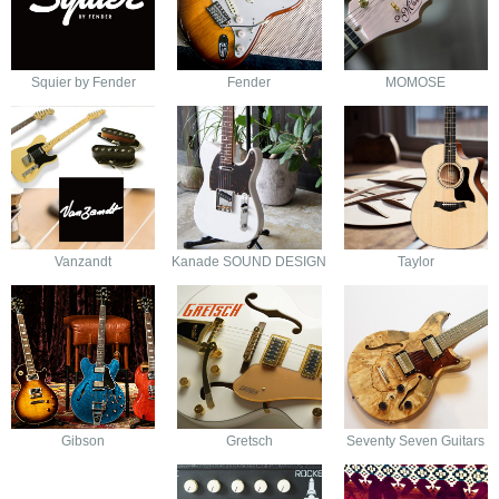
Squier by Fender
Fender
MOMOSE
Vanzandt
Kanade SOUND DESIGN
Taylor
Gibson
Gretsch
Seventy Seven Guitars