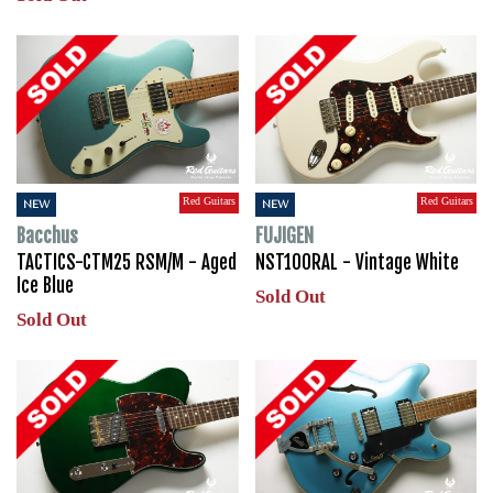
Red Guitars
Red Guitars
NEW
NEW
Bacchus
FUJIGEN
TACTICS-CTM25 RSM/M - Aged
NST100RAL - Vintage White
Ice Blue
Sold Out
Sold Out