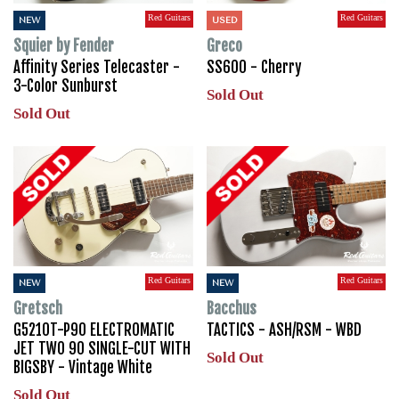
Red Guitars
Red Guitars
NEW
USED
Squier by Fender
Greco
Affinity Series Telecaster -
SS600 - Cherry
3-Color Sunburst
Sold Out
Sold Out
Red Guitars
Red Guitars
NEW
NEW
Gretsch
Bacchus
G5210T-P90 ELECTROMATIC
TACTICS - ASH/RSM - WBD
JET TWO 90 SINGLE-CUT WITH
Sold Out
BIGSBY - Vintage White
Sold Out