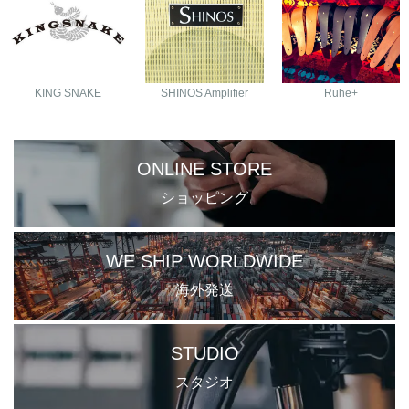
KING SNAKE
SHINOS Amplifier
Ruhe+
ONLINE STORE
ショッピング
WE SHIP WORLDWIDE
海外発送
STUDIO
スタジオ