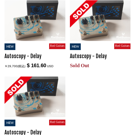
Red Guitars
Red Guitars
NEW
NEW
Autoscopy - Delay
Autoscopy - Delay
$ 161.60
Sold Out
￥29,700(税込)
USD
Red Guitars
NEW
Autoscopy - Delay