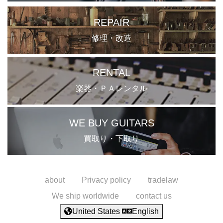
REPAIR
修理・改造
RENTAL
楽器・ＰＡレンタル
WE BUY GUITARS
買取り・下取り
about
Privacy policy
tradelaw
We ship worldwide
contact us
United States
English