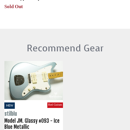
Sold Out
Recommend Gear
Red Guitars
NEW
stilblu
Model JM. Glassy #093 - Ice
Blue Metallic