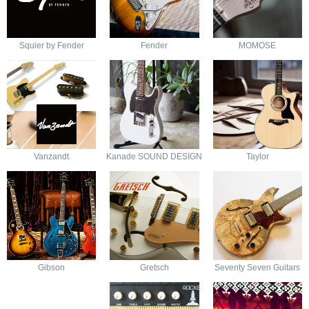
Squier by Fender
Fender
MOMOSE
Vanzandt
Kanade SOUND DESIGN
Taylor
Gibson
Gretsch
Seventy Seven Guitars