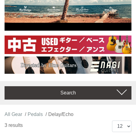
Search
All Gear
Pedals
Delay/Echo
3 results