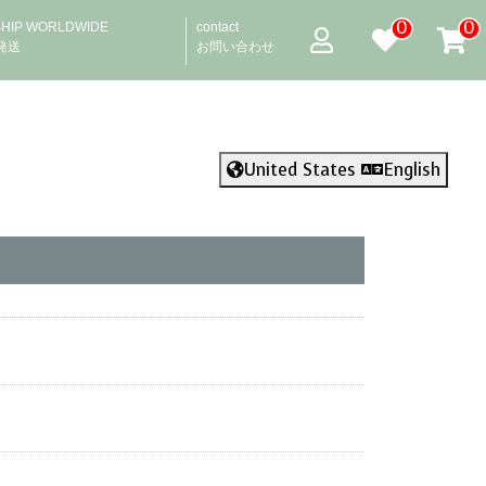
0
0
SHIP WORLDWIDE
contact
発送
お問い合わせ
United States
English