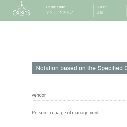
Online Store
SHOP
オンラインストア
店舗
Notation based on the Specified
vendor
Person in charge of management