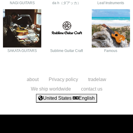
NAGI GUITARS
da h（ダアッカ）
Leaf Instruments
SAKATA GUITARS
Sublime Guitar Craft
Famous
about
Privacy policy
tradelaw
We ship worldwide
contact us
United States
English