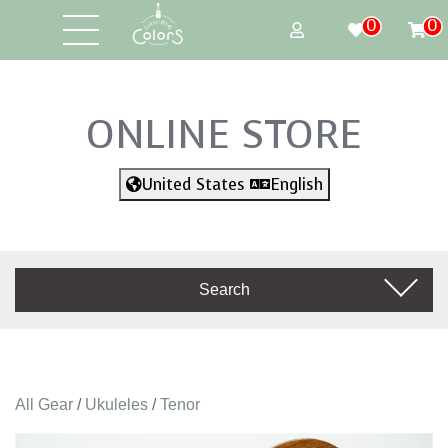
0
0
ONLINE STORE
United States
English
Search
All Gear
/
Ukuleles
/
Tenor