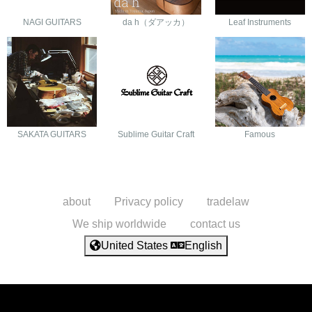
NAGI GUITARS
da h（ダアッカ）
Leaf Instruments
SAKATA GUITARS
Sublime Guitar Craft
Famous
about
Privacy policy
tradelaw
We ship worldwide
contact us
United States
English