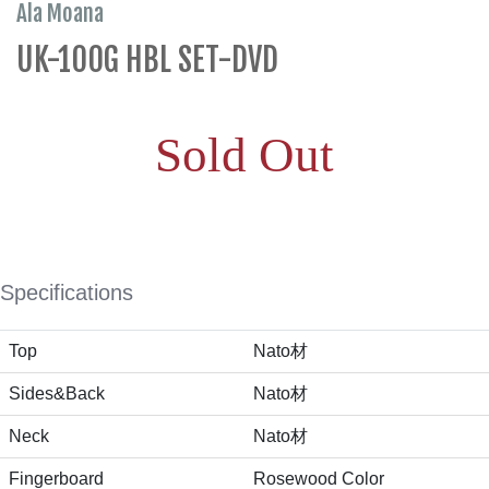
Ala Moana
UK-100G HBL SET-DVD
Sold Out
Specifications
Top
Nato材
Sides&Back
Nato材
Neck
Nato材
Fingerboard
Rosewood Color