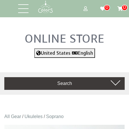
0
0
ONLINE STORE
United States
English
Search
All Gear
/
Ukuleles
/
Soprano