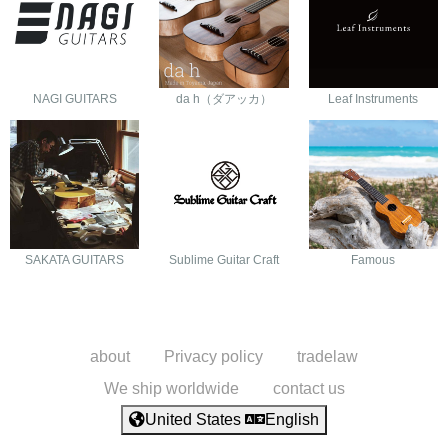
NAGI GUITARS
da h（ダアッカ）
Leaf Instruments
SAKATA GUITARS
Sublime Guitar Craft
Famous
about
Privacy policy
tradelaw
We ship worldwide
contact us
United States
English