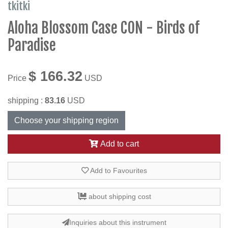
tkitki
Aloha Blossom Case CON - Birds of
Paradise
$ 166.32
Price
USD
shipping :
83.16
USD
Choose your shipping region
Add to cart
Add to Favourites
about shipping cost
Inquiries about this instrument