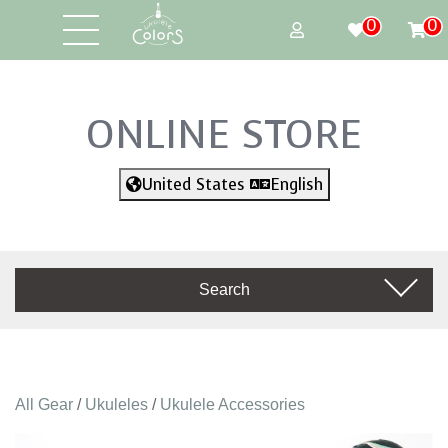
0
0
ONLINE STORE
United States
English
Search
All Gear
/
Ukuleles
/
Ukulele Accessories