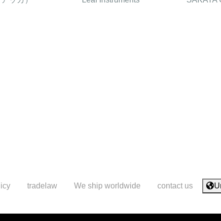
icy
tradelaw
We ship worldwide
contact us
U