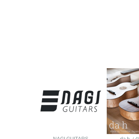
NAGI GUITARS
da h