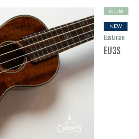
富山店
NEW
Eastman
EU3S