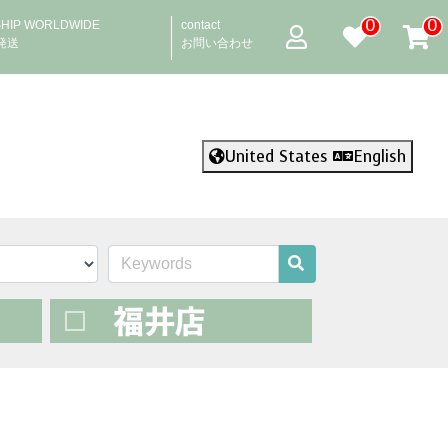
0
0
SHIP WORLDWIDE
contact
発送
お問い合わせ
United States
English