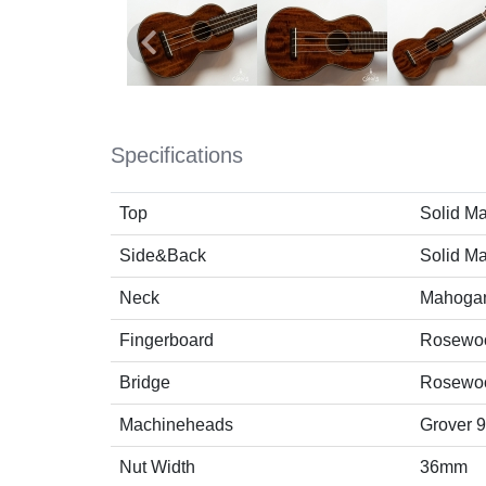
Specifications
Top
Solid M
Side&Back
Solid M
Neck
Mahoga
Fingerboard
Rosewo
Bridge
Rosewo
Machineheads
Grover
Nut Width
36mm