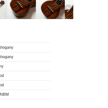
ahogany
ahogany
ny
od
od
 9NBM