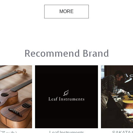
MORE
Recommend Brand
（ダアッカ）
Leaf Instruments
SAKATA 