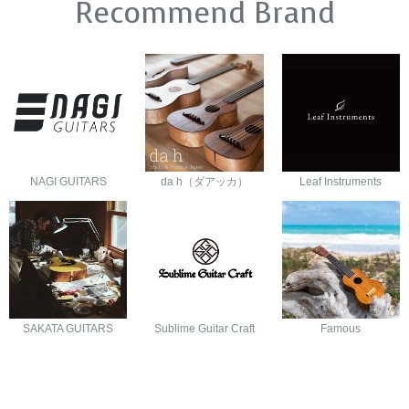
Recommend Brand
NAGI GUITARS
da h（ダアッカ）
Leaf Instruments
SAKATA GUITARS
Sublime Guitar Craft
Famous