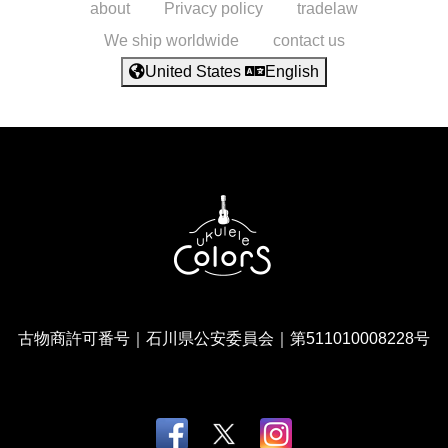
about
Privacy policy
tradelaw
We ship worldwide
contact us
United States
English
古物商許可番号｜石川県公安委員会｜第511010008228号