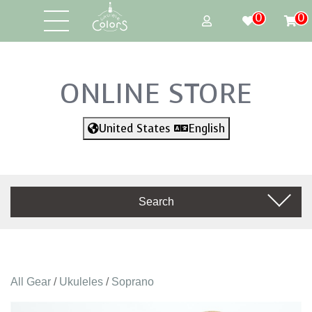
0
0
ONLINE STORE
United States
English
Search
All Gear
/
Ukuleles
/
Soprano