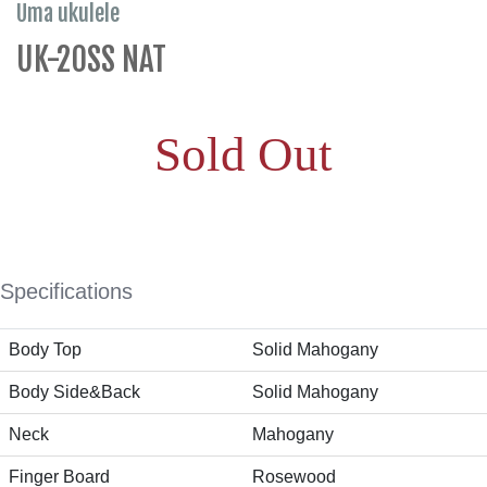
Uma ukulele
UK-20SS NAT
Sold Out
Specifications
Body Top
Solid Mahogany
Body Side&Back
Solid Mahogany
Neck
Mahogany
Finger Board
Rosewood