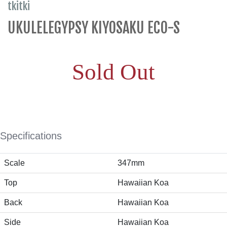
tkitki
UKULELEGYPSY KIYOSAKU ECO-S
Sold Out
Specifications
Scale
347mm
Top
Hawaiian Koa
Back
Hawaiian Koa
Side
Hawaiian Koa