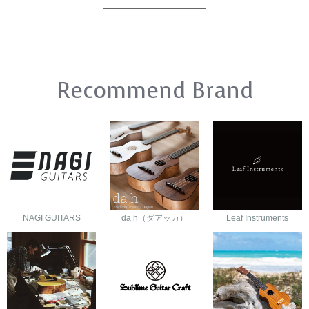
Recommend Brand
NAGI GUITARS
da h（ダアッカ）
Leaf Instruments