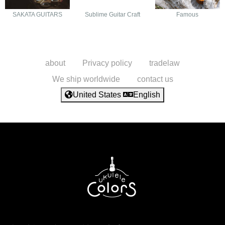
SAKATA GUITARS
Sublime Guitar Craft
Famous
about
Privacy policy
tradelaw
We ship worldwide
contact us
United States
English