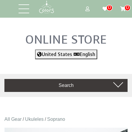
0
0
ONLINE STORE
United States
English
Search
All Gear
/
Ukuleles
/
Soprano