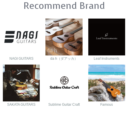
Recommend Brand
NAGI GUITARS
da h（ダアッカ）
Leaf Instruments
SAKATA GUITARS
Sublime Guitar Craft
Famous