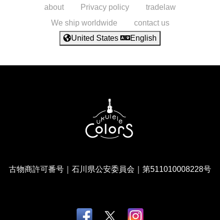
about
Privacy policy
tradelaw
We ship worldwide
contact us
United States
English
古物商許可番号｜石川県公安委員会｜第511010008228号