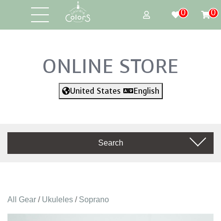
0
0
ONLINE STORE
United States
English
Search
All Gear
/
Ukuleles
/
Soprano