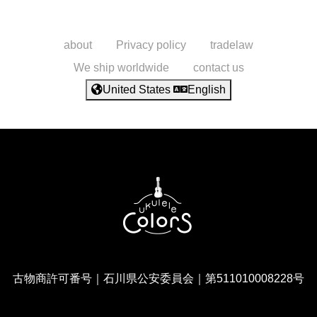
about
Privacy policy
tradelaw
We ship worldwide
contact us
United States
English
古物商許可番号｜石川県公安委員会｜第511010008228号