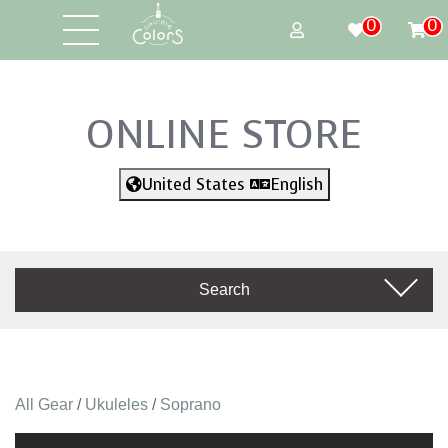
0
0
ONLINE STORE
United States
English
Search
All Gear
/
Ukuleles
/
Soprano