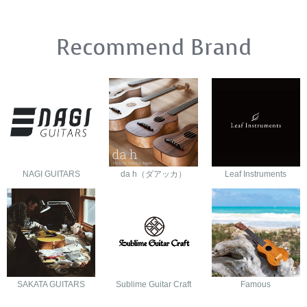
Recommend Brand
NAGI GUITARS
da h（ダアッカ）
Leaf Instruments
SAKATA GUITARS
Sublime Guitar Craft
Famous