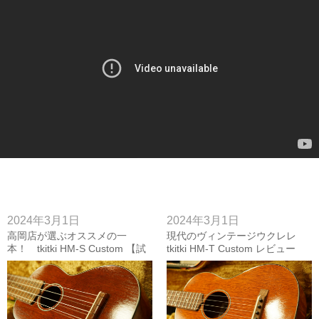
2024年3月1日
2024年3月1日
高岡店が選ぶオススメの一
現代のヴィンテージウクレレ
本！ tkitki HM-S Custom 【試
tkitki HM-T Custom レビュー
奏動画付き】