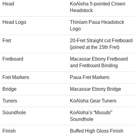
Head
KoAloha 5-pointed Crown
Headstock
Head Logo
Thinlam Paua Headstock
Logo
Fret
20-Fret Straight cut Fretboard
(joined at the 15th Fret)
Fretboard
Macassar Ebony Fretboard
and Fretboard Binding
Fret Markers
Paua Fret Markers
Bridge
Macassar Ebony Bridge
Tuners
KoAloha Gear Tuners
Soundhole
KoAloha’s “Musubi”
Soundhole
Finish
Buffed High Gloss Finish