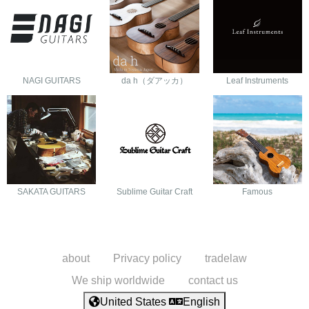
NAGI GUITARS
da h（ダアッカ）
Leaf Instruments
SAKATA GUITARS
Sublime Guitar Craft
Famous
about
Privacy policy
tradelaw
We ship worldwide
contact us
United States
English