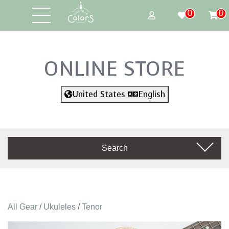
0
0
ONLINE STORE
United States
English
Search
All Gear
/
Ukuleles
/
Tenor