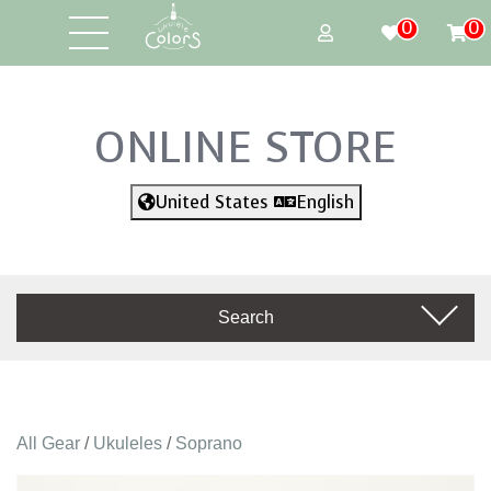
0
0
ONLINE STORE
United States
English
Search
All Gear
/
Ukuleles
/
Soprano