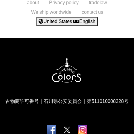
about
Privacy policy
tradelaw
We ship worldwide
contact us
United States
English
古物商許可番号｜石川県公安委員会｜第511010008228号