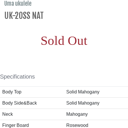
Uma ukulele
UK-20SS NAT
Sold Out
Specifications
Body Top
Solid Mahogany
Body Side&Back
Solid Mahogany
Neck
Mahogany
Finger Board
Rosewood