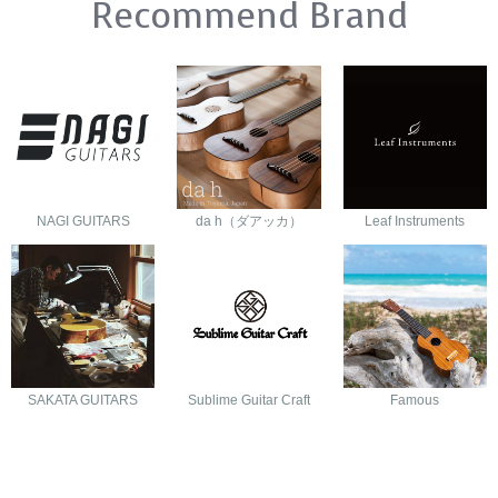
Recommend Brand
NAGI GUITARS
da h（ダアッカ）
Leaf Instruments
SAKATA GUITARS
Sublime Guitar Craft
Famous