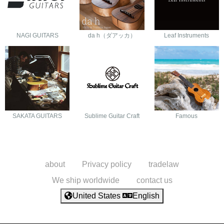
NAGI GUITARS
da h（ダアッカ）
Leaf Instruments
SAKATA GUITARS
Sublime Guitar Craft
Famous
about
Privacy policy
tradelaw
We ship worldwide
contact us
United States
English