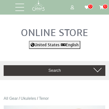
0
0
ONLINE STORE
United States
English
Search
All Gear
/
Ukuleles
/
Tenor