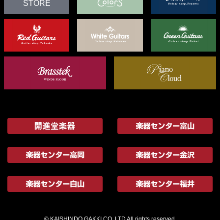
STORE
© KAISHINDO GAKKI CO.,LTD All rights reserved.