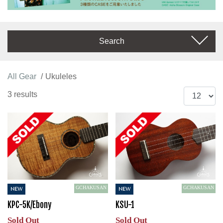
Search
All Gear
Ukuleles
3 results
GCHAKUSAN
GCHAKUSAN
NEW
NEW
KPC-5K/Ebony
KSU-1
Sold Out
Sold Out