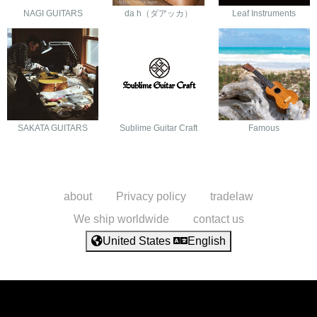
NAGI GUITARS
da h（ダアッカ）
Leaf Instruments
SAKATA GUITARS
Sublime Guitar Craft
Famous
about
Privacy policy
tradelaw
We ship worldwide
contact us
United States
English