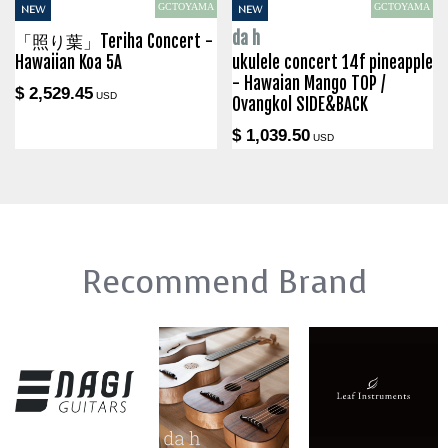
GCTOYAMA
GCTOYAMA
NEW
NEW
da h
「照り葉」Teriha Concert -
Hawaiian Koa 5A
ukulele concert 14f pineapple
- Hawaian Mango TOP /
$ 2,529.45
USD
Ovangkol SIDE&BACK
$ 1,039.50
USD
Recommend Brand