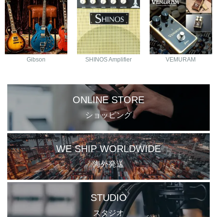
Gibson
SHINOS Amplifier
VEMURAM
ONLINE STORE
ショッピング
WE SHIP WORLDWIDE
海外発送
STUDIO
スタジオ