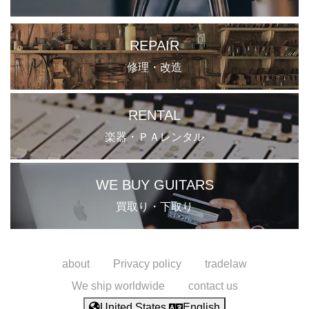
REPAIR
修理・改造
RENTAL
楽器・ＰＡレンタル
WE BUY GUITARS
買取り・下取り
about
Privacy policy
tradelaw
We ship worldwide
contact us
United States
English