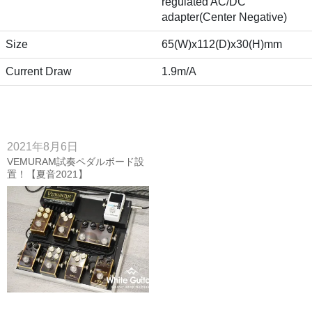
regulated AC/DC
adapter(Center Negative)
Size
65(W)x112(D)x30(H)mm
Current Draw
1.9m/A
2021年8月6日
VEMURAM試奏ペダルボード設
置！【夏音2021】