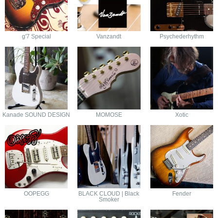
g'7 Special
Vanzandt
Psychederhythm
Kanade SOUND DESIGN
MOMOSE
Xotic
OOPEGG
BLACK CLOUD | Black
Fender
Smoker