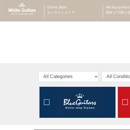
Online Store
We buy guitars
オンラインストア
買取り/下取り/