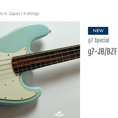
e in Japan
/
4-strings
NEW
g7 Special
g7-JB/BZF 