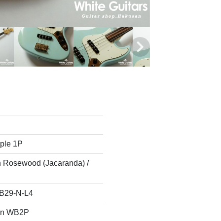
P
ple 1P
n Rosewood (Jacaranda) /
B29-N-L4
on WB2P