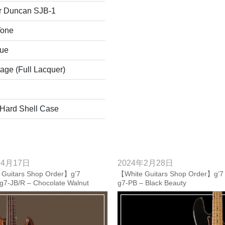
 Duncan SJB-1
Tone
lue
tage (Full Lacquer)
 Hard Shell Case
年4月17日
2024年2月28日
Guitars Shop Order】g’7
【White Guitars Shop Order】g’7
 g7-JB/R – Chocolate Walnut
g7-PB – Black Beauty