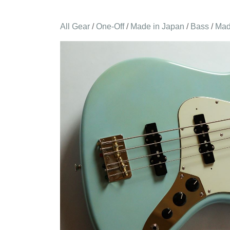
All Gear
/
One-Off
/
Made in Japan
/
Bass
/
Mad