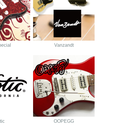
pecial
Vanzandt
tic
OOPEGG