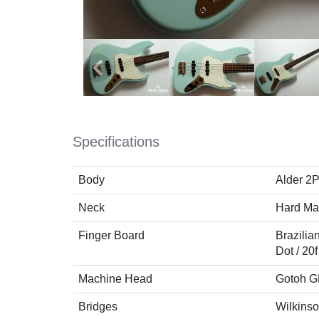
Specifications
Body
Alder 2
Neck
Hard Ma
Finger Board
Brazilia
Dot / 20f
Machine Head
Gotoh G
Bridges
Wilkins