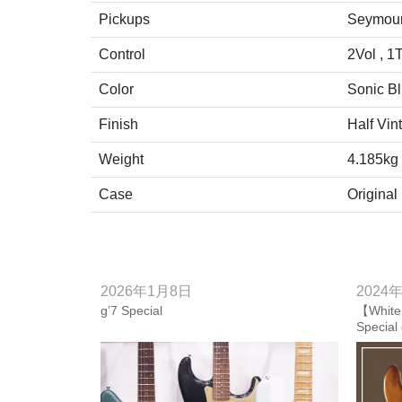
Pickups
Seymour
Control
2Vol , 1
Color
Sonic B
Finish
Half Vin
Weight
4.185kg
Case
Original
2026年1月8日
2024
g’7 Special
【White 
Special