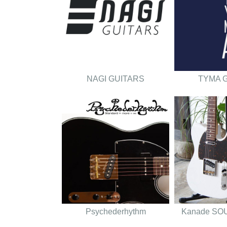
NAGI GUITARS
TYMA 
Psychederhythm
Kanade SO