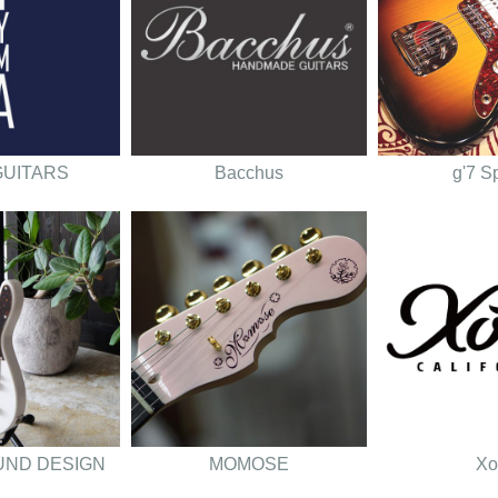
GUITARS
Bacchus
g'7 S
UND DESIGN
MOMOSE
Xo