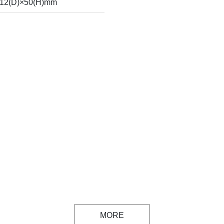
112(D)×50(H)mm
MORE