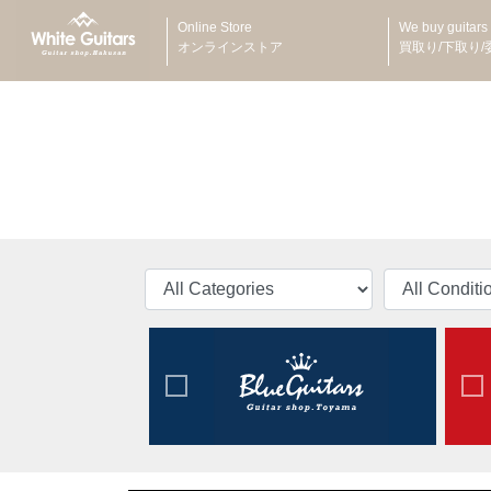
Online Store
We buy guitars
オンラインストア
買取り/下取り/