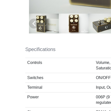
Specifications
Controls
Volume, 
Saturati
Switches
ON/OFF
Terminal
Input, O
Power
006P (9 V
regulat