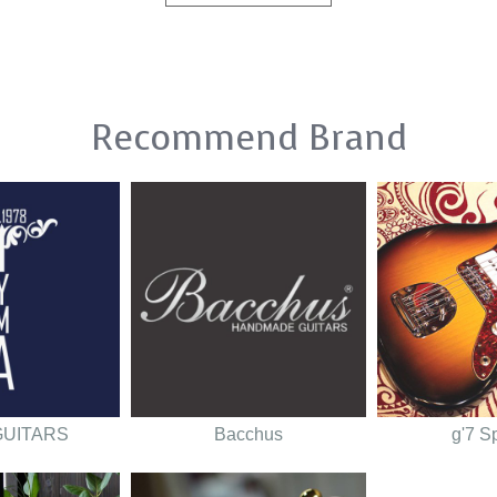
Recommend Brand
GUITARS
Bacchus
g'7 S