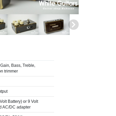
Gain, Bass, Treble,
on trimmer
utput
olt Battery) or 9 Volt
ed AC/DC adapter