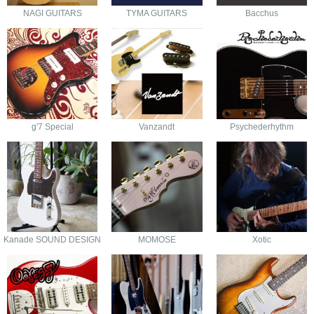
NAGI GUITARS
TYMA GUITARS
Bacchus
g'7 Special
Vanzandt
Psychederhythm
Kanade SOUND DESIGN
MOMOSE
Xotic