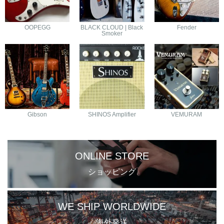
OOPEGG
BLACK CLOUD | Black
Fender
Smoker
Gibson
SHINOS Amplifier
VEMURAM
ONLINE STORE
ショッピング
WE SHIP WORLDWIDE
海外発送