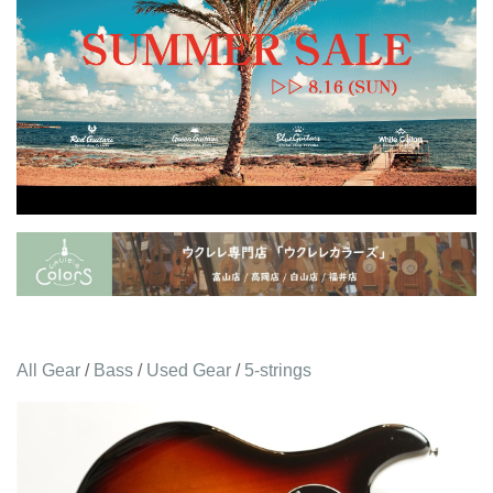
All Gear
/
Bass
/
Used Gear
/
5-strings