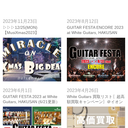
2023年11月23日
2023年8月12日
▷▷▷12/25(MON)
GUITAR FESTA ENCORE 2023
【MusiXmas2023】
at White Guitars, HAKUSAN
【MIRACLE on X’MAS BIG
▶▶2023/08/31(THU)
DEAL】
2023年6月1日
2023年4月26日
GUITAR FESTA 2023 at White
White Guitars 買取リスト〖超高
Guitars, HAKUSAN (6/21更新）
額買取キャンペーン〗＠イオン
モール白山3階MPC楽器センタ
ー白山 (08/17更新)