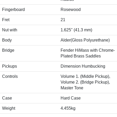
Fingerboard
Rosewood
Fret
21
Nut with
1.625" (41.3 mm)
Body
Alder(Gloss Polyurethane)
Bridge
Fender HiMass with Chrome-
Plated Brass Saddles
Pickups
Dimension Humbucking
Controls
Volume 1. (Middle Pickup),
Volume 2. (Bridge Pickup),
Master Tone
Case
Hard Case
Weight
4.455kg