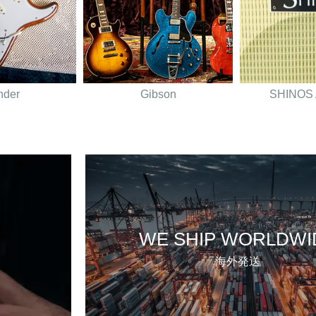
nder
Gibson
SHINOS A
WE SHIP WORLDWI
海外発送