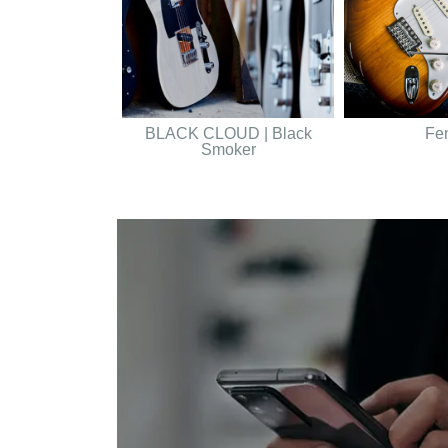
BLACK CLOUD | Black
Fe
Smoker