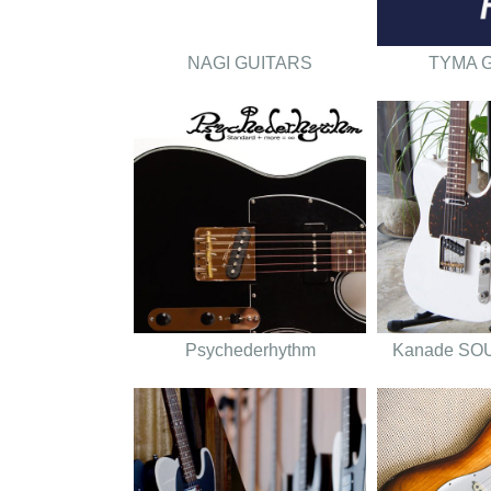
NAGI GUITARS
TYMA 
Psychederhythm
Kanade SO