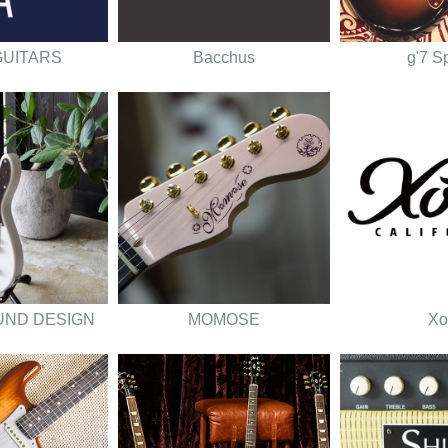
GUITARS
Bacchus
g'7 S
UND DESIGN
MOMOSE
Xo