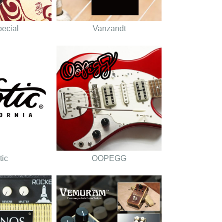
pecial
Vanzandt
tic
OOPEGG