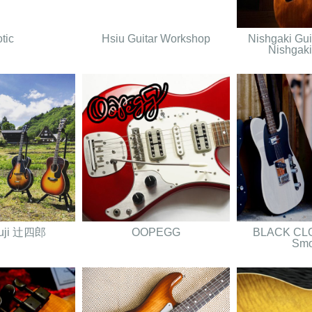
tic
Hsiu Guitar Workshop
Nishgaki Gui
Nishgaki
suji 辻四郎
OOPEGG
BLACK CLO
Smo