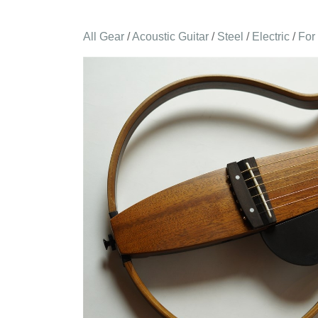
All Gear
/
Acoustic Guitar
/
Steel
/
Electric
/
For