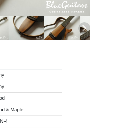
ny
ny
od
od & Maple
N-4