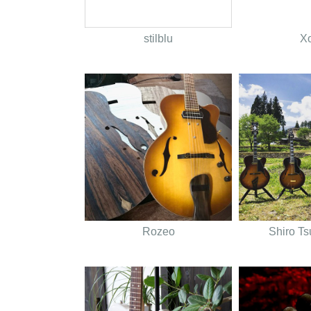
stilblu
Xo
Rozeo
Shiro T