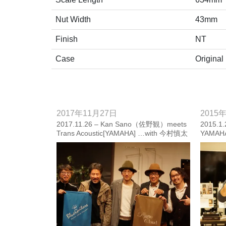
Nut Width
43mm
Finish
NT
Case
Original
2017年11月27日
2015
2017.11.26 – Kan Sano（佐野観）meets
2015.1
Trans Acoustic[YAMAHA] …with 今村慎太
YAMA
郎 & MOVEMENT [Photo Report]