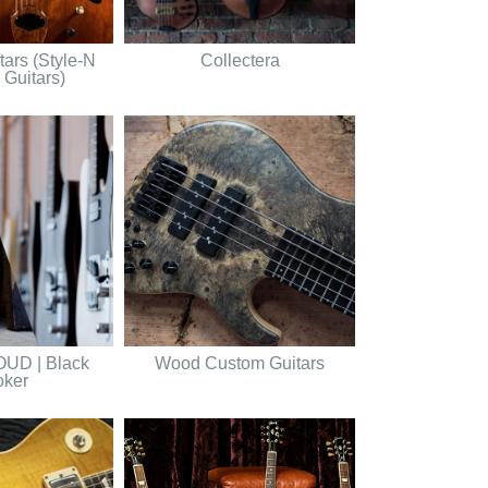
tars (Style-N
Collectera
 Guitars)
UD | Black
Wood Custom Guitars
ker