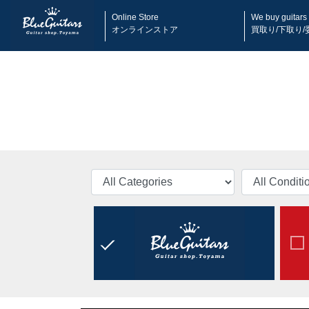
Online Store
We buy guitars
オンラインストア
買取り/下取り/