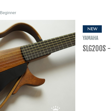
 Beginner
NEW
YAMAHA
SLG200S -