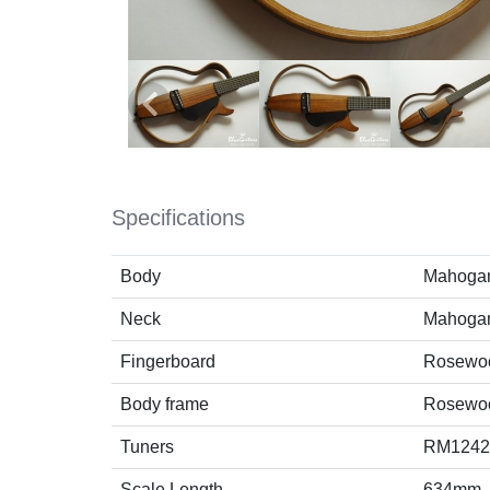
Specifications
Body
Mahoga
Neck
Mahoga
Fingerboard
Rosewo
Body frame
Rosewo
Tuners
RM1242
Scale Length
634mm