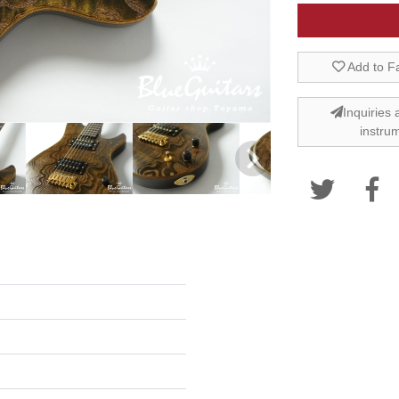
Add to F
Inquiries 
instru