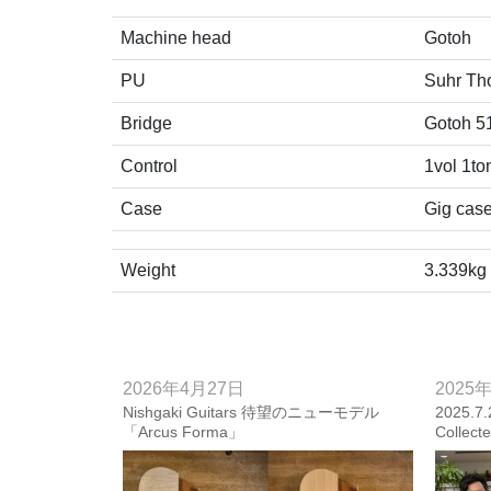
Machine head
Gotoh
PU
Suhr Th
Bridge
Gotoh 5
Control
1vol 1t
Case
Gig cas
Weight
3.339kg
2026年4月27日
2025
Nishgaki Guitars 待望のニューモデル
2025.
「Arcus Forma」
Collec
【Photo