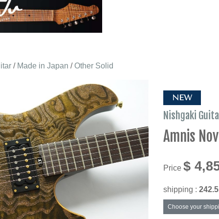
itar
/
Made in Japan
/
Other Solid
NEW
Nishgaki Guita
Amnis Nov
$ 4,8
Price
shipping :
242.5
Choose your shipp