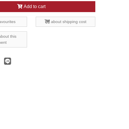
Add to cart
avourites
about shipping cost
about this
ment