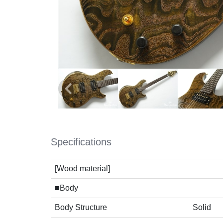
Specifications
[Wood material]
■Body
Body Structure
Solid