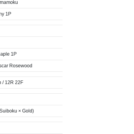
amamoku
ny 1P
aple 1P
scar Rosewood
h / 12R 22F
Suiboku × Gold)