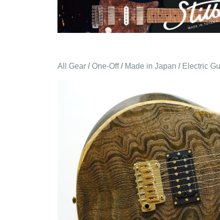
All Gear
/
One-Off
/
Made in Japan
/
Electric Gu