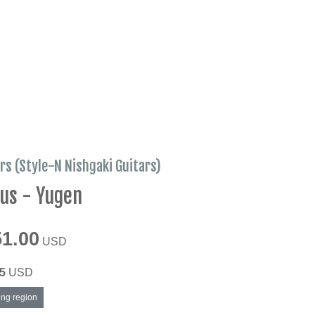
rs (Style-N Nishgaki Guitars)
us - Yugen
51.00
USD
5
USD
ing region