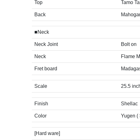
Top
Tamo T
Back
Mahoga
■Neck
Neck Joint
Bolt on
Neck
Flame M
Fret board
Madaga
Scale
25.5 inc
Finish
Shellac
Color
Yugen ( 
[Hard ware]