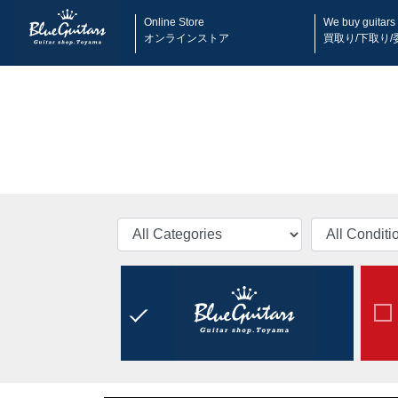
Online Store
We buy guitars
オンラインストア
買取り/下取り/