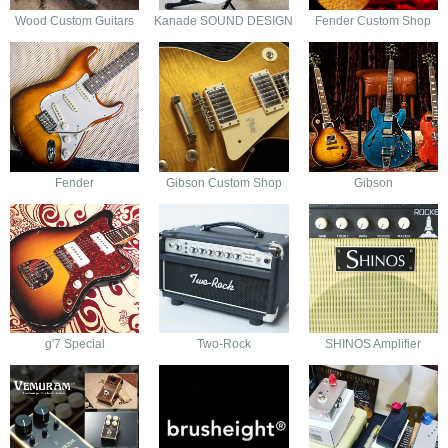
Wood Custom Guitars
Kanade SOUND DESIGN
Fender Custom Shop
Fender
Gibson Custom Shop
Gibson
g'7 Special
Two-Rock
SHINOS Amplifier