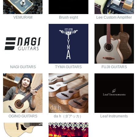
VEMURAM
Brush eight
Lee Custom Amplifier
NAGI GUITARS
TYMA GUITARS
FUJII GUITARS
OGINO GUITARS
da h（ダアッカ）
Leaf Instruments