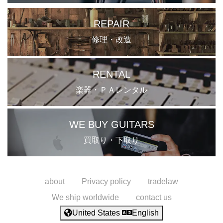
REPAIR
修理・改造
RENTAL
楽器・ＰＡレンタル
WE BUY GUITARS
買取り・下取り
about
Privacy policy
tradelaw
We ship worldwide
contact us
United States
English