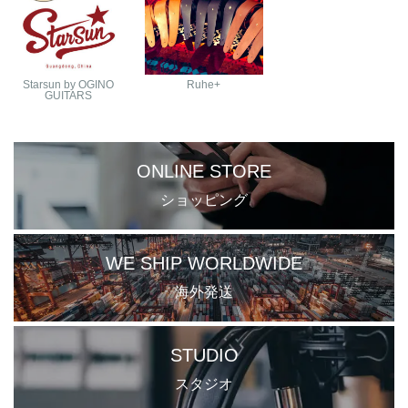
Starsun by OGINO
Ruhe+
GUITARS
ONLINE STORE
ショッピング
WE SHIP WORLDWIDE
海外発送
STUDIO
スタジオ