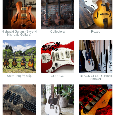
Nishgaki Guitars (Style-N
Collectera
Rozeo
Nishgaki Guitars)
Shiro Tsuji 辻四郎
OOPEGG
BLACK CLOUD | Black
Smoker