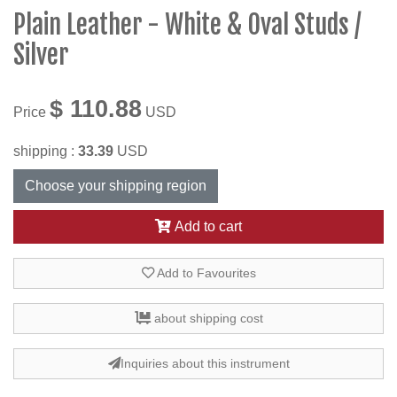
Plain Leather - White & Oval Studs /
Silver
$ 110.88
Price
USD
shipping :
33.39
USD
Choose your shipping region
Add to cart
Add to Favourites
about shipping cost
Inquiries about this instrument