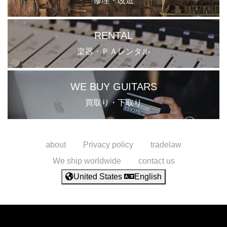
修理・改造
RENTAL
楽器・ＰＡレンタル
WE BUY GUITARS
買取り・下取り
about
Privacy policy
tradelaw
We ship worldwide
contact us
United States
English