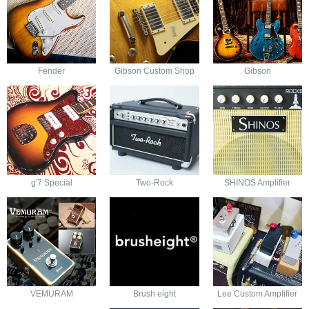
Fender
Gibson Custom Shop
Gibson
g'7 Special
Two-Rock
SHINOS Amplifier
VEMURAM
Brush eight
Lee Custom Amplifier