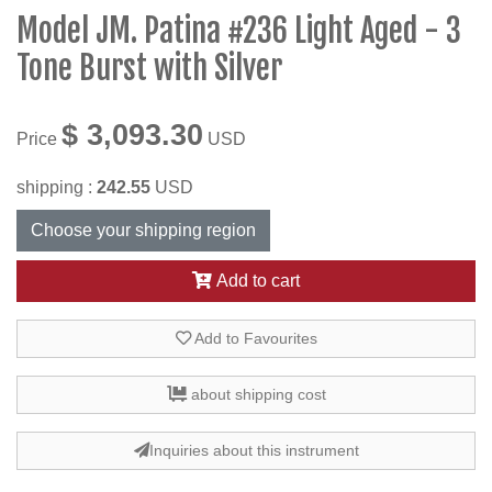
Model JM. Patina #236 Light Aged - 3
Tone Burst with Silver
$ 3,093.30
Price
USD
shipping :
242.55
USD
Choose your shipping region
Add to cart
Add to Favourites
about shipping cost
Inquiries about this instrument