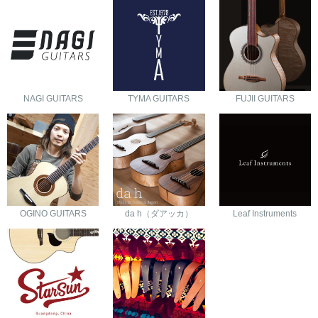
NAGI GUITARS
TYMA GUITARS
FUJII GUITARS
OGINO GUITARS
da h（ダアッカ）
Leaf Instruments