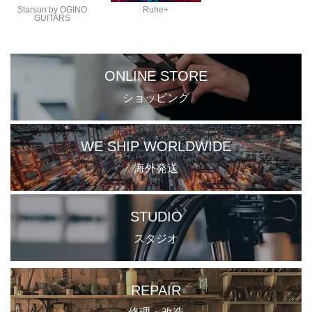
Starsun by OGINO
Ruhe+
GUITARS
ONLINE STORE
ショッピング
WE SHIP WORLDWIDE
海外発送
STUDIO
スタジオ
REPAIR