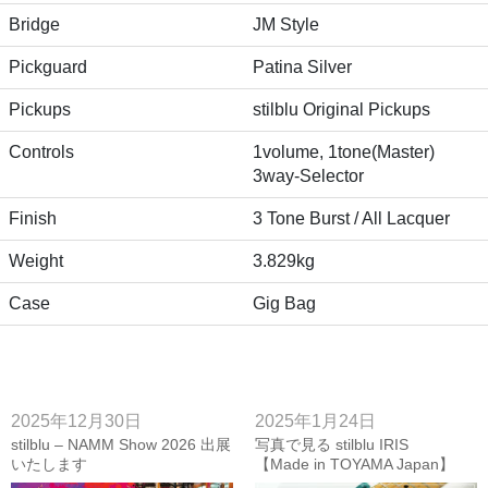
Bridge
JM Style
Pickguard
Patina Silver
Pickups
stilblu Original Pickups
Controls
1volume, 1tone(Master)
3way-Selector
Finish
3 Tone Burst / All Lacquer
Weight
3.829kg
Case
Gig Bag
2025年12月30日
2025年1月24日
stilblu – NAMM Show 2026 出展
写真で見る stilblu IRIS
いたします
【Made in TOYAMA Japan】