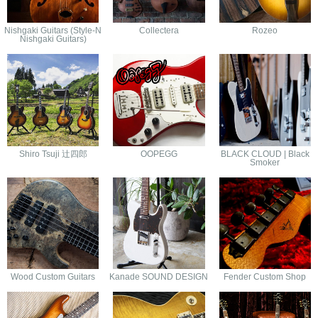
Nishgaki Guitars (Style-N
Collectera
Rozeo
Nishgaki Guitars)
Shiro Tsuji 辻四郎
OOPEGG
BLACK CLOUD | Black
Smoker
Wood Custom Guitars
Kanade SOUND DESIGN
Fender Custom Shop