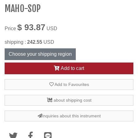
MAHO-SOP
$ 93.87
Price
USD
shipping :
242.55
USD
Choose your shipping region
Add to cart
Add to Favourites
about shipping cost
Inquiries about this instrument