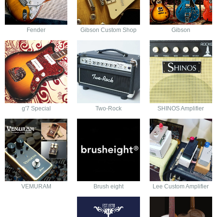
Fender
Gibson Custom Shop
Gibson
g'7 Special
Two-Rock
SHINOS Amplifier
VEMURAM
Brush eight
Lee Custom Amplifier