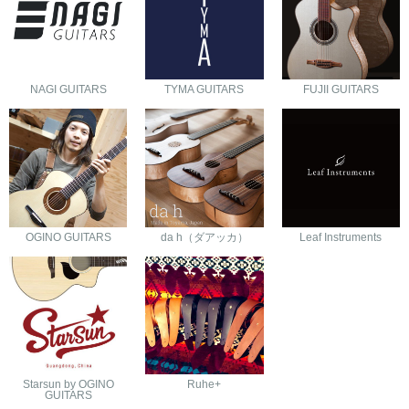
NAGI GUITARS
TYMA GUITARS
FUJII GUITARS
OGINO GUITARS
da h（ダアッカ）
Leaf Instruments
Starsun by OGINO
Ruhe+
GUITARS