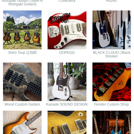
Nishgaki Guitars (Style-N
Collectera
Rozeo
Nishgaki Guitars)
Shiro Tsuji 辻四郎
OOPEGG
BLACK CLOUD | Black
Smoker
Wood Custom Guitars
Kanade SOUND DESIGN
Fender Custom Shop