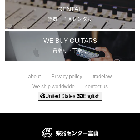
RENTAL
楽器・ＰＡレンタル
WE BUY GUITARS
買取り・下取り
about
Privacy policy
tradelaw
We ship worldwide
contact us
United States
English