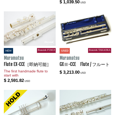
$ 1,039.50
USD
Brasstek FUKUI
Brasstek TAKAOKA
NEW
USED
Muramatsu
Muramatsu
Flute EX-CCE［即納可能］
GXⅢ-CCE Flute / フルート
The first handmade flute to
$ 3,213.00
USD
start with
$ 2,591.82
USD