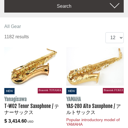
Search
All Gear
1182 results
Brasstek TOYAMA
Brasstek FUKUI
NEW
NEW
Yanagisawa
YAMAHA
T-WO2 Tenor Saxophone / テ
YAS-280 Alto Saxophone / ア
ナーサックス
ルトサックス
Popular introductory model of
$ 3,414.60
USD
YAMAHA