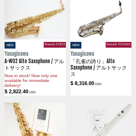
Brasstek FUKUI
Brasstek TOYAMA
NEW
NEW
Yanagisawa
Yanagisawa
A-WO2 Alto Saxophone / アル
「孔雀の誇り」Alto
トサックス
Saxophone / アルトサック
ス
Now in stock! Now only one
available for immediate
$ 8,316.00
USD
delivery!
$ 2,822.40
USD