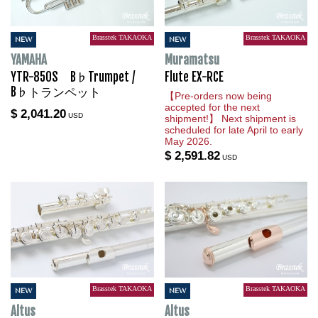
Brasstek TAKAOKA
Brasstek TAKAOKA
NEW
NEW
YAMAHA
Muramatsu
YTR-850S B♭Trumpet /
Flute EX-RCE
B♭トランペット
【Pre-orders now being
accepted for the next
$ 2,041.20
USD
shipment!】 Next shipment is
scheduled for late April to early
May 2026.
$ 2,591.82
USD
Brasstek TAKAOKA
Brasstek TAKAOKA
NEW
NEW
Altus
Altus