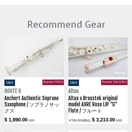
Recommend Gear
Brasstek FUKUI
Brasstek TAKAOKA
NEW
NEW
ROOTE 8
Altus
Anchert Authentic Soprano
Altus x Brasstek original
Saxophone / ソプラノサッ
model A9RE Rose LIP ”G”
クス
Flute / フルート
$ 1,890.00
$ 3,213.00
USD
￥539,000(税込)
USD