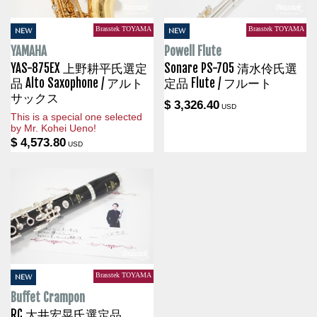
Brasstek TOYAMA
Brasstek TOYAMA
NEW
NEW
YAMAHA
Powell Flute
YAS-875EX 上野耕平氏選定
Sonare PS-705 清水伶氏選
品 Alto Saxophone / アルト
定品 Flute / フルート
サックス
$ 3,326.40
USD
This is a special one selected
by Mr. Kohei Ueno!
$ 4,573.80
USD
Brasstek TOYAMA
NEW
Buffet Crampon
RC 大井宏晃氏選定品