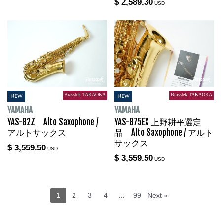
$ 2,589.30
USD
Brasstek TAKAOKA
Brasstek TAKAOKA
NEW
NEW
YAMAHA
YAMAHA
YAS-82Z Alto Saxophone /
YAS-875EX 上野耕平選定
アルトサックス
品 Alto Saxophone / アルト
サックス
$ 3,559.50
USD
$ 3,559.50
USD
...
1
2
3
4
99
Next »