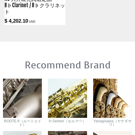
B♭Clarinet / B♭クラリネッ
ト
$ 4,202.10
USD
Recommend Brand
ROOTE 8（ルートエイ
H.Selmer（セルマー）
Yanagisawa（ヤナギサ
ト）
ワ）