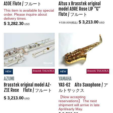
A10E Flute / フルート
Altus x Brasstek original
model A9RE Rose LIP ”G”
This item is available by special
Flute / フルート
order. Please inquire about
delivery times.
$ 3,213.00
$ 3,282.30
￥539,000(税込)
USD
USD
Brasstek TAKAOKA
Brasstek TAKAOKA
NEW
NEW
AZUMI
YAMAHA
Brasstek original model AZ-
YAS-62 Alto Saxophone / ア
Z1E Rose Flute / フルート
ルトサックス
【Now accepting
$ 3,213.00
USD
reservations】 The next
shipment will arrive in late
April/early May.