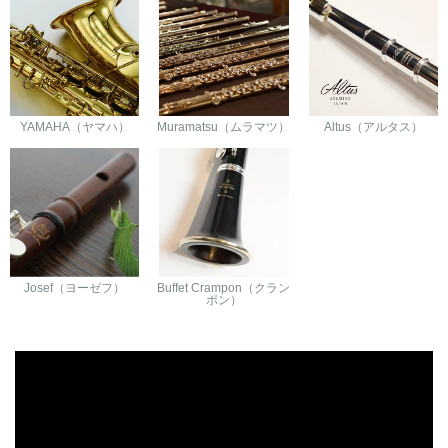
YAMAHA（ヤマハ）
Muramatsu（ムラマツ）
Altus（アルタス）
Josef（ヨーゼフ）
Buffet Crampon（クラン
ポン）