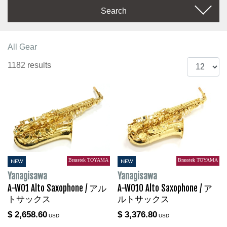
Search
All Gear
1182 results
Brasstek TOYAMA
Brasstek TOYAMA
NEW
NEW
Yanagisawa
Yanagisawa
A-WO1 Alto Saxophone / アル
A-WO10 Alto Saxophone / ア
トサックス
ルトサックス
$ 2,658.60
$ 3,376.80
USD
USD