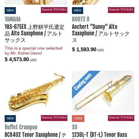
Brasstek TOYAMA
Brasstek TOYAMA
NEW
NEW
YAMAHA
ROOTE 8
YAS-875EX 上野耕平氏選定
Anchert ”Sunny” Alto
品 Alto Saxophone / アルト
Saxophone / アルトサック
サックス
ス
This is a special one selected
$ 1,593.90
USD
by Mr. Kohei Ueno!
$ 4,573.80
USD
Brasstek TOYAMA
Brasstek TOYAMA
NEW
USED
Buffet Crampon
XO
BC8402 Tenor Saxophone / テ
1236L-T (BT-L) Tenor Bass