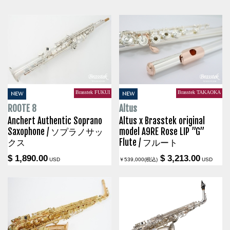
Brasstek FUKUI
Brasstek TAKAOKA
NEW
NEW
ROOTE 8
Altus
Anchert Authentic Soprano
Altus x Brasstek original
Saxophone / ソプラノサッ
model A9RE Rose LIP ”G”
クス
Flute / フルート
$ 1,890.00
$ 3,213.00
USD
￥539,000(税込)
USD