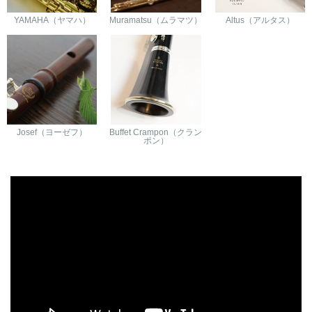
YAMAHA（ヤマハ）
Muramatsu（ムラマツ）
Altus（アルタス）
Josef（ヨーゼフ）
Buffet Crampon（クラン
ポン）