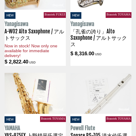
Brasstek FUKUI
Brasstek TOYAMA
NEW
NEW
Yanagisawa
Yanagisawa
A-WO2 Alto Saxophone / アル
「孔雀の誇り」Alto
トサックス
Saxophone / アルトサック
ス
Now in stock! Now only one
available for immediate
$ 8,316.00
USD
delivery!
$ 2,822.40
USD
Brasstek TOYAMA
Brasstek TOYAMA
NEW
NEW
YAMAHA
Powell Flute
YAS-875EX 上野耕平氏選定
Sonare PS-705 清水伶氏選