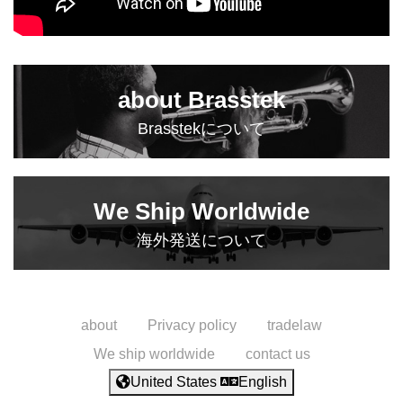
about Brasstek
Brasstekについて
We Ship Worldwide
海外発送について
about
Privacy policy
tradelaw
We ship worldwide
contact us
United States
English