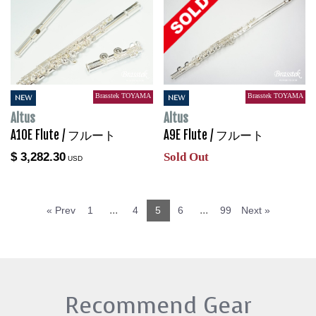
Brasstek TOYAMA
Brasstek TOYAMA
NEW
NEW
Altus
Altus
A10E Flute / フルート
A9E Flute / フルート
$ 3,282.30
Sold Out
USD
...
...
« Prev
1
4
5
6
99
Next »
Recommend Gear