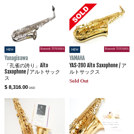
Brasstek TOYAMA
Brasstek TOYAMA
NEW
NEW
Yanagisawa
YAMAHA
「孔雀の誇り」Alto
YAS-280 Alto Saxophone / ア
Saxophone / アルトサック
ルトサックス
ス
Sold Out
$ 8,316.00
USD