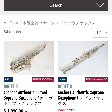
Search
All Gear
木管楽器
サックス
ソプラノサックス
54 results
Brasstek TAKAOKA
Brasstek HAKUSAN
NEW
NEW
ROOTE 8
ROOTE 8
Anchert Authentic Curved
Anchert Authentic Soprano
Soprano Saxophone / カーヴ
Saxophone / ソプラノサッ
ドソプラノサックス
クス
Back order
$ 1,890.00
USD