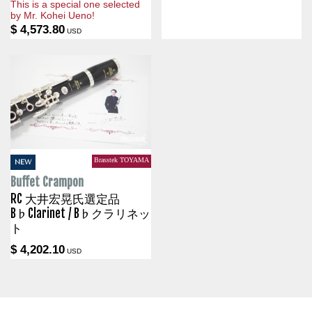
This is a special one selected
by Mr. Kohei Ueno!
$ 4,573.80
USD
Brasstek TOYAMA
NEW
Buffet Crampon
RC 大井宏晃氏選定品
B♭Clarinet / B♭クラリネッ
ト
$ 4,202.10
USD