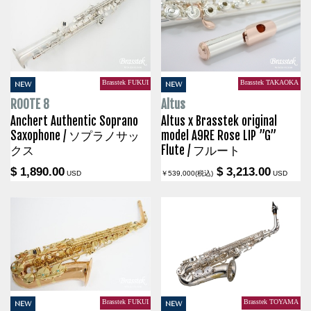
Brasstek FUKUI
Brasstek TAKAOKA
NEW
NEW
ROOTE 8
Altus
Anchert Authentic Soprano
Altus x Brasstek original
Saxophone / ソプラノサッ
model A9RE Rose LIP ”G”
クス
Flute / フルート
$ 1,890.00
$ 3,213.00
USD
￥539,000(税込)
USD
Brasstek FUKUI
Brasstek TOYAMA
NEW
NEW