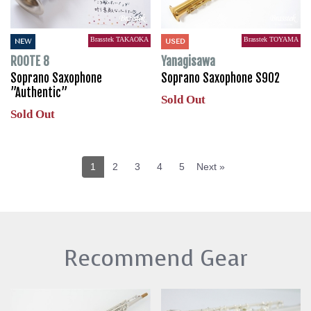
Brasstek TAKAOKA
Brasstek TOYAMA
NEW
USED
ROOTE 8
Yanagisawa
Soprano Saxophone
Soprano Saxophone S902
”Authentic”
Sold Out
Sold Out
1
2
3
4
5
Next »
Recommend Gear