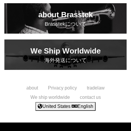
about Brasstek
Brasstekについて
We Ship Worldwide
海外発送について
about
Privacy policy
tradelaw
We ship worldwide
contact us
United States
English