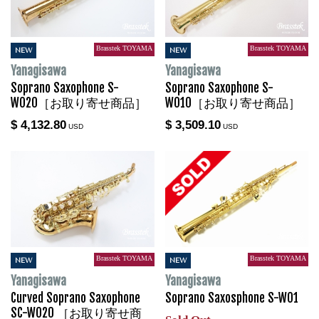
Brasstek TOYAMA
Brasstek TOYAMA
NEW
NEW
Yanagisawa
Yanagisawa
Soprano Saxophone S-
Soprano Saxophone S-
WO20［お取り寄せ商品］
WO10［お取り寄せ商品］
$ 4,132.80
$ 3,509.10
USD
USD
Brasstek TOYAMA
Brasstek TOYAMA
NEW
NEW
Yanagisawa
Yanagisawa
Curved Soprano Saxophone
Soprano Saxosphone S-WO1
SC-WO20 ［お取り寄せ商