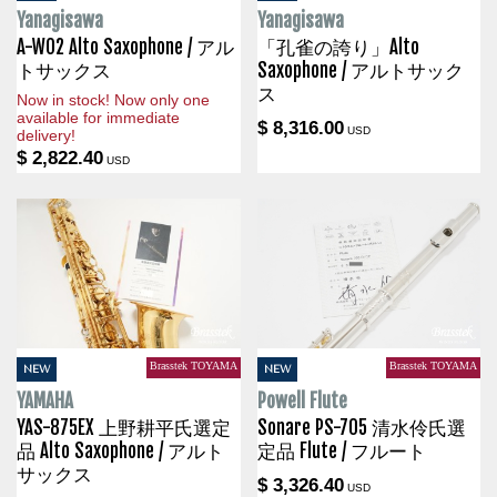
Yanagisawa
Yanagisawa
A-WO2 Alto Saxophone / アル
「孔雀の誇り」Alto
トサックス
Saxophone / アルトサック
ス
Now in stock! Now only one
available for immediate
$ 8,316.00
USD
delivery!
$ 2,822.40
USD
Brasstek TOYAMA
Brasstek TOYAMA
NEW
NEW
YAMAHA
Powell Flute
YAS-875EX 上野耕平氏選定
Sonare PS-705 清水伶氏選
品 Alto Saxophone / アルト
定品 Flute / フルート
サックス
$ 3,326.40
USD