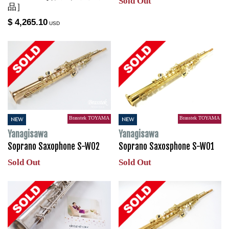
Sold Out
品］
$ 4,265.10
USD
Brasstek TOYAMA
Brasstek TOYAMA
NEW
NEW
Yanagisawa
Yanagisawa
Soprano Saxophone S-WO2
Soprano Saxosphone S-WO1
Sold Out
Sold Out