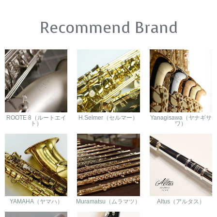
Recommend Brand
ROOTE 8（ルートエイ
H.Selmer（セルマー）
Yanagisawa（ヤナギサ
ト）
ワ）
YAMAHA（ヤマハ）
Muramatsu（ムラマツ）
Altus（アルタス）