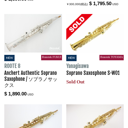
$ 1,795.50
￥300,000(税込)
USD
Brasstek FUKUI
Brasstek TOYAMA
NEW
NEW
ROOTE 8
Yanagisawa
Anchert Authentic Soprano
Soprano Saxosphone S-WO1
Saxophone / ソプラノサッ
Sold Out
クス
$ 1,890.00
USD