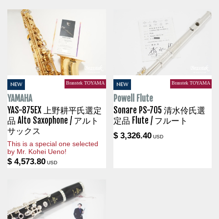
Brasstek TOYAMA
Brasstek TOYAMA
NEW
NEW
YAMAHA
Powell Flute
YAS-875EX 上野耕平氏選定
Sonare PS-705 清水伶氏選
品 Alto Saxophone / アルト
定品 Flute / フルート
サックス
$ 3,326.40
USD
This is a special one selected
by Mr. Kohei Ueno!
$ 4,573.80
USD