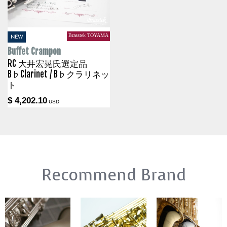
Brasstek TOYAMA
NEW
Buffet Crampon
RC 大井宏晃氏選定品
B♭Clarinet / B♭クラリネッ
ト
$ 4,202.10
USD
Recommend Brand