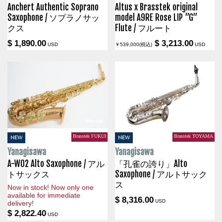
Anchert Authentic Soprano
Altus x Brasstek original
Saxophone / ソプラノサッ
model A9RE Rose LIP ”G”
クス
Flute / フルート
$ 1,890.00
$ 3,213.00
USD
￥539,000(税込)
USD
Brasstek FUKUI
Brasstek TOYAMA
NEW
NEW
Yanagisawa
Yanagisawa
A-WO2 Alto Saxophone / アル
「孔雀の誇り」Alto
トサックス
Saxophone / アルトサック
ス
Now in stock! Now only one
available for immediate
$ 8,316.00
USD
delivery!
$ 2,822.40
USD