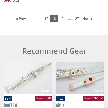
Sold Out
...
...
« Prev
1
17
18
19
27
Next »
Recommend Gear
Brasstek FUKUI
Brasstek TAKAOKA
NEW
NEW
ROOTE 8
Altus