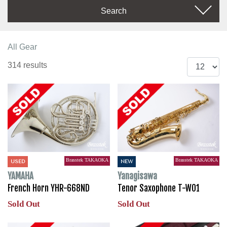
Search
All Gear
314 results
Brasstek TAKAOKA
Brasstek TAKAOKA
USED
NEW
YAMAHA
Yanagisawa
French Horn YHR-668ND
Tenor Saxophone T-WO1
Sold Out
Sold Out