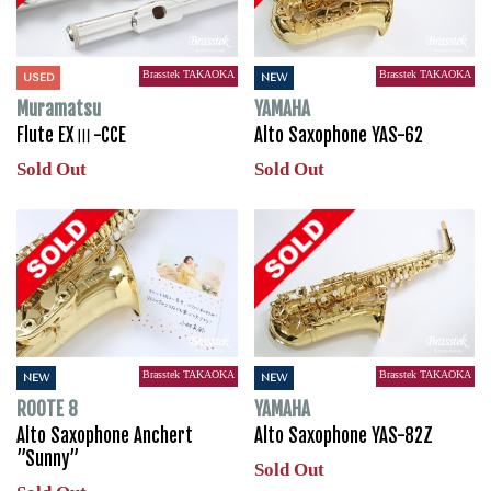
Brasstek TAKAOKA
Brasstek TAKAOKA
USED
NEW
Muramatsu
YAMAHA
Flute EXⅢ-CCE
Alto Saxophone YAS-62
Sold Out
Sold Out
Brasstek TAKAOKA
Brasstek TAKAOKA
NEW
NEW
ROOTE 8
YAMAHA
Alto Saxophone Anchert
Alto Saxophone YAS-82Z
”Sunny”
Sold Out