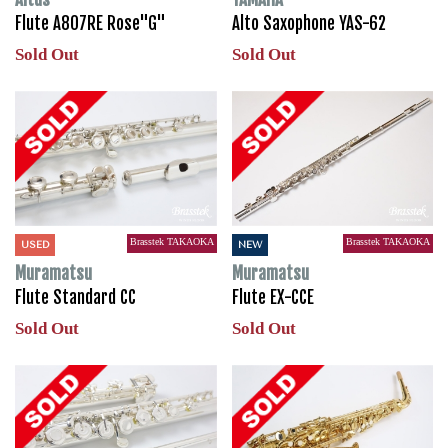
Flute A807RE Rose"G"
Alto Saxophone YAS-62
Sold Out
Sold Out
Brasstek TAKAOKA
Brasstek TAKAOKA
USED
NEW
Muramatsu
Muramatsu
Flute Standard CC
Flute EX-CCE
Sold Out
Sold Out