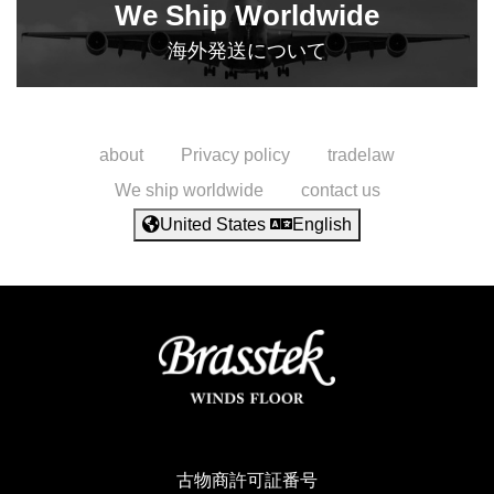
We Ship Worldwide
海外発送について
about
Privacy policy
tradelaw
We ship worldwide
contact us
United States
English
古物商許可証番号