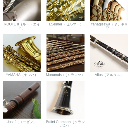
ROOTE 8（ルートエイ
H.Selmer（セルマー）
Yanagisawa（ヤナギサ
ト）
ワ）
YAMAHA（ヤマハ）
Muramatsu（ムラマツ）
Altus（アルタス）
Josef（ヨーゼフ）
Buffet Crampon（クラン
ポン）