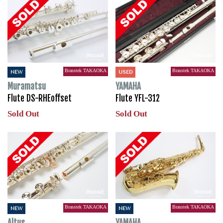
Brasstek TAKAOKA
Brasstek TAKAOKA
NEW
USED
Muramatsu
YAMAHA
Flute DS-RHEoffset
Flute YFL-312
Sold Out
Sold Out
Brasstek TAKAOKA
Brasstek TAKAOKA
NEW
NEW
Altus
YAMAHA