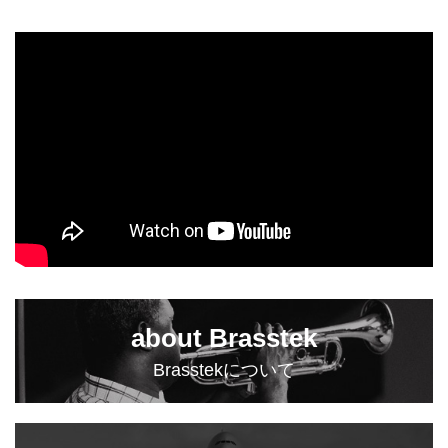
about Brasstek
Brasstekについて