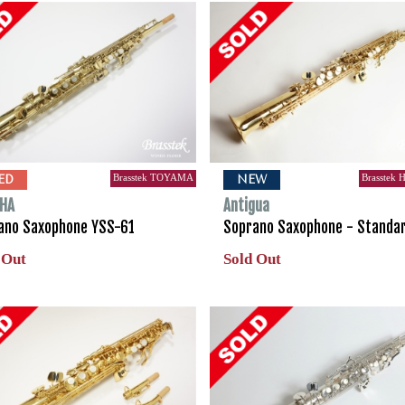
Brasstek TOYAMA
Brasstek
ED
NEW
HA
Antigua
ano Saxophone YSS-61
Soprano Saxophone - Standar
 Out
Sold Out