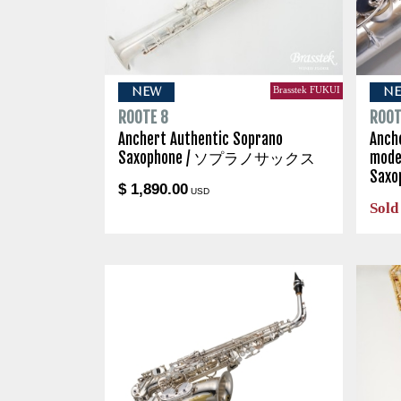
Brasstek FUKUI
NEW
N
ROOTE 8
ROOT
Anchert Authentic Soprano
Anch
Saxophone / ソプラノサックス
mode
Sax
$ 1,890.00
USD
Sold