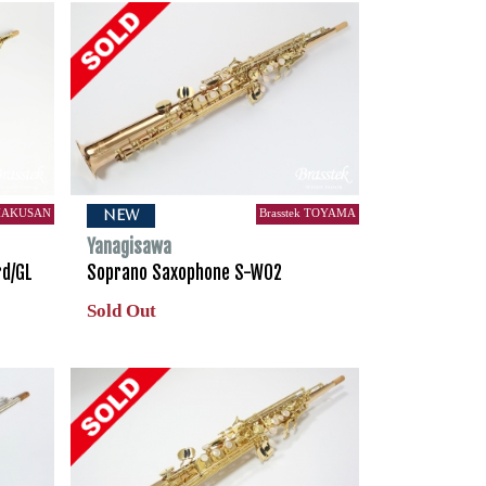
 HAKUSAN
Brasstek TOYAMA
NEW
Yanagisawa
d/GL
Soprano Saxophone S-WO2
Sold Out