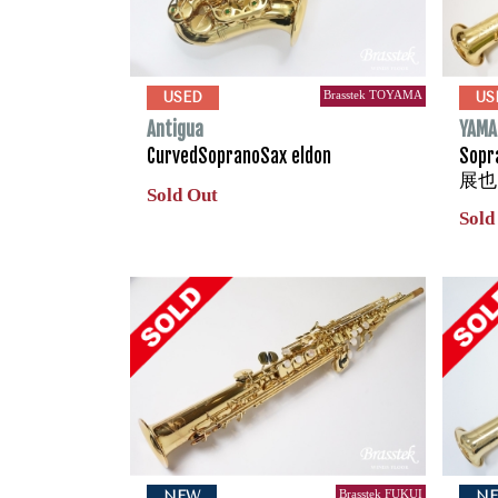
Brasstek TOYAMA
USED
US
Antigua
YAMA
CurvedSopranoSax eldon
Sopr
展也
Sold Out
Sold
Brasstek FUKUI
NEW
N