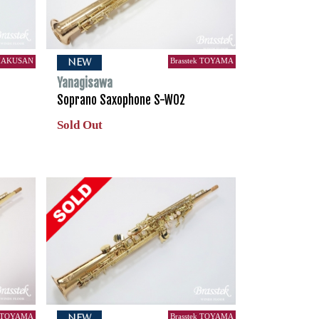
 HAKUSAN
Brasstek TOYAMA
NEW
Yanagisawa
Soprano Saxophone S-WO2
Sold Out
k TOYAMA
Brasstek TOYAMA
NEW