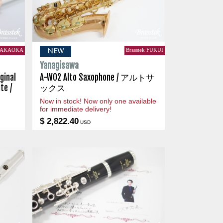
 TAKAOKA
Brasstek FUKUI
NEW
Yanagisawa
ginal
A-WO2 Alto Saxophone / アルトサ
te /
ックス
Now in stock! Now only one available
for immediate delivery!
$ 2,822.40
USD