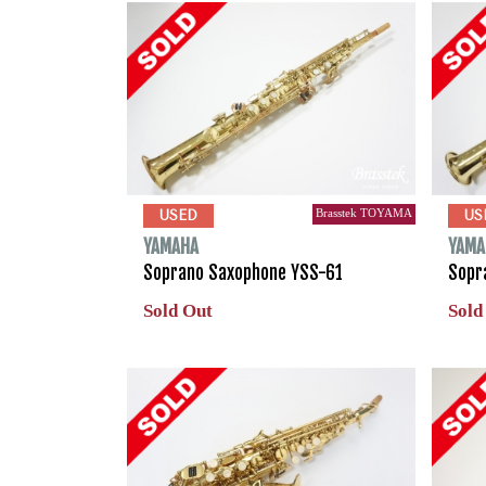
Brasstek TOYAMA
USED
US
YAMAHA
YAMA
Soprano Saxophone YSS-61
Sopr
Sold Out
Sold