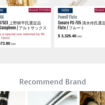
Brasstek TOYAMA
Brasste
EW
NEW
HA
Powell Flute
S-875EX 上野耕平氏選定品
Sonare PS-705 清水伶氏選
o Saxophone / アルトサックス
Flute / フルート
is a special one selected by Mr.
$ 3,326.40
USD
i Ueno!
573.80
USD
Recommend Brand