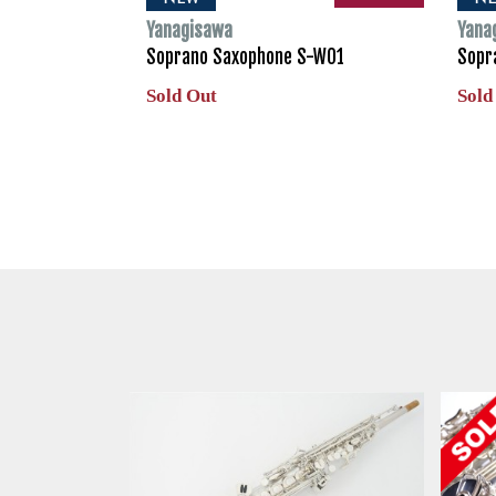
Yanagisawa
Yana
Soprano Saxophone S-WO1
Sopr
Sold Out
Sold