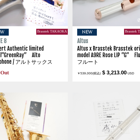
Brasstek TAKAOKA
Brasstek
EW
NEW
E 8
Altus
ert Authentic limited
Altus x Brasstek Brasstek ori
l”GreenRay” Alto
model A9RE Rose LIP ”G” Flu
ophone / アルトサックス
フルート
 Out
$ 3,213.00
￥539,000(税込)
USD