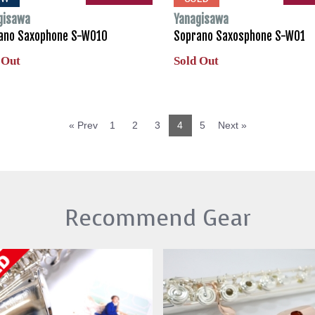
gisawa
Yanagisawa
ano Saxophone S-WO10
Soprano Saxosphone S-WO1
 Out
Sold Out
« Prev
1
2
3
4
5
Next »
Recommend Gear