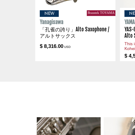
Brasstek TOYAMA
NEW
N
Yanagisawa
YAMA
「孔雀の誇り」Alto Saxophone /
YA
アルトサックス
Alt
This 
$ 8,316.00
USD
Kohe
$ 4,