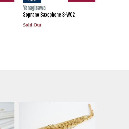
Yanagisawa
Soprano Saxophone S-WO2
Sold Out