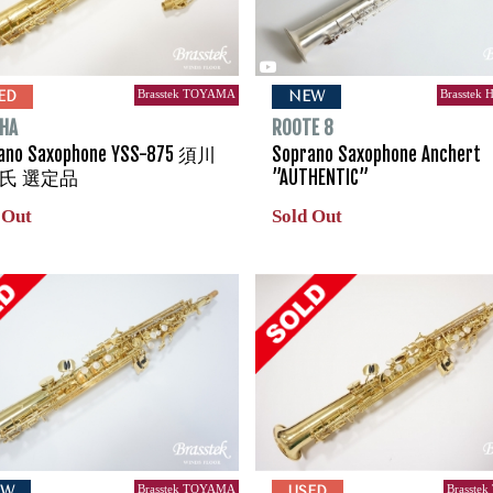
Brasstek TOYAMA
Brasstek
ED
NEW
HA
ROOTE 8
ano Saxophone YSS-875 須川
Soprano Saxophone Anchert
氏 選定品
”AUTHENTIC”
 Out
Sold Out
Brasstek TOYAMA
Brasste
EW
USED