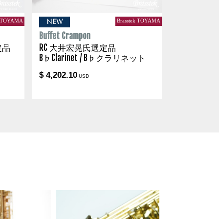
k TOYAMA
Brasstek TOYAMA
NEW
Buffet Crampon
定品
RC 大井宏晃氏選定品
B♭Clarinet / B♭クラリネット
$ 4,202.10
USD