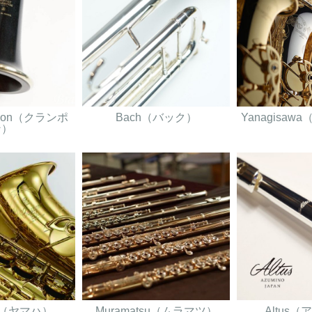
ampon（クランポ
Bach（バック）
Yanagisa
ン）
A（ヤマハ）
Muramatsu（ムラマツ）
Altus