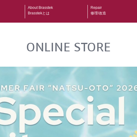
About Brasstek
Repair
Brasstekとは
修理/改造
ONLINE STORE