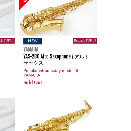
tek FUKUI
Brasstek FUKUI
NEW
YAMAHA
YAS-280 Alto Saxophone / アルト
サックス
Popular introductory model of
YAMAHA
Sold Out