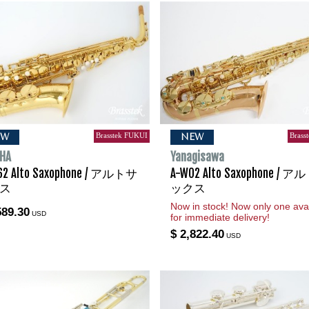
Brasstek FUKUI
Brass
EW
NEW
HA
Yanagisawa
62 Alto Saxophone / アルトサ
A-WO2 Alto Saxophone / 
ス
ックス
Now in stock! Now only one avai
589.30
USD
for immediate delivery!
$ 2,822.40
USD