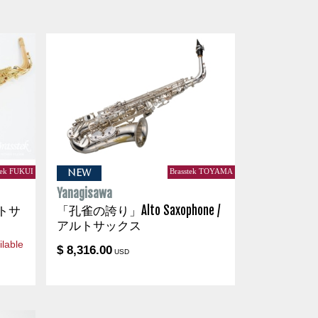
tek FUKUI
Brasstek TOYAMA
NEW
Yanagisawa
アルトサ
「孔雀の誇り」Alto Saxophone /
アルトサックス
lable
$ 8,316.00
USD