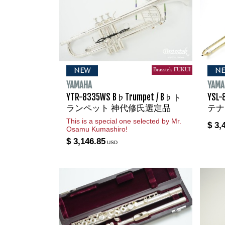
Brasstek FUKUI
NEW
N
YAMAHA
YAMA
YTR-8335WS B♭Trumpet / B♭ト
YSL-
ランペット 神代修氏選定品
テナ
This is a special one selected by Mr.
$ 3,
Osamu Kumashiro!
$ 3,146.85
USD