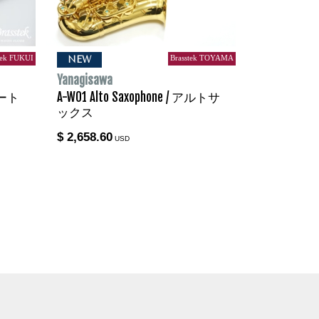
tek FUKUI
Brasstek TOYAMA
NEW
Yanagisawa
フルート
A-WO1 Alto Saxophone / アルトサ
ックス
$ 2,658.60
USD