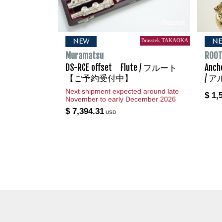
Brasstek TAKAOKA
NEW
N
Muramatsu
ROOT
DS-RCE offset Flute / フルート
Anch
【ご予約受付中】
/ 
Next shipment expected around late
$ 1,
November to early December 2026
$ 7,394.31
USD