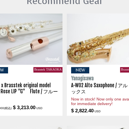
Recommend Gear
Brasstek TAKAOKA
Brass
EW
NEW
s
Yanagisawa
 x Brasstek original model
A-WO2 Alto Saxophone / 
 Rose LIP ”G” Flute / フルー
ックス
Now in stock! Now only one avai
for immediate delivery!
$ 3,213.00
000(税込)
USD
$ 2,822.40
USD