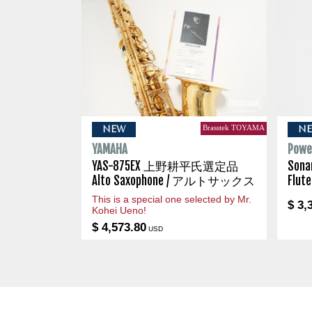
Brasstek TOYAMA
NEW
N
YAMAHA
Powel
YAS-875EX 上野耕平氏選定品
Son
Alto Saxophone / アルトサックス
Flu
This is a special one selected by Mr.
$ 3,
Kohei Ueno!
$ 4,573.80
USD