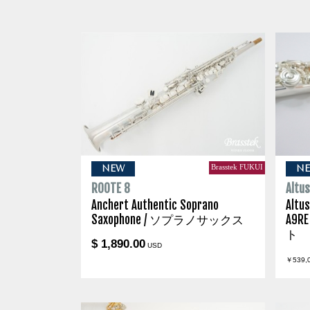
Brasstek FUKUI
NEW
N
ROOTE 8
Altu
Anchert Authentic Soprano
Altus
Saxophone / ソプラノサックス
A9RE
ト
$ 1,890.00
USD
￥539,