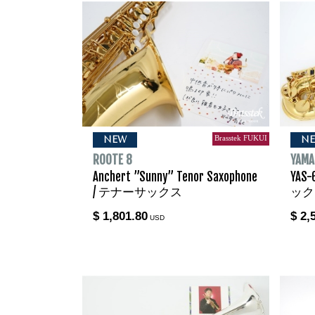
Brasstek FUKUI
NEW
N
ROOTE 8
YAMA
Anchert ”Sunny” Tenor Saxophone
YAS-
/ テナーサックス
ック
$ 1,801.80
$ 2,
USD