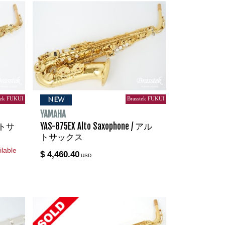
tek FUKUI
Brasstek FUKUI
NEW
YAMAHA
アルトサ
YAS-875EX Alto Saxophone / アル
トサックス
lable
$ 4,460.40
USD