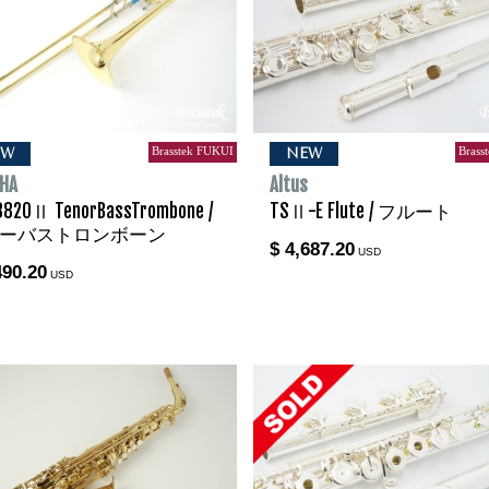
Brasstek FUKUI
Brass
EW
NEW
HA
Altus
882OⅡ TenorBassTrombone /
TSⅡ-E Flute / フルート
ーバストロンボーン
$ 4,687.20
USD
490.20
USD