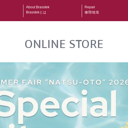
About Brasstek
Repair
Brasstekとは
修理/改造
ONLINE STORE