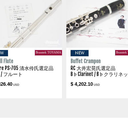
Brasstek TOYAMA
Brasste
EW
NEW
l Flute
Buffet Crampon
are PS-705 清水伶氏選定品
RC 大井宏晃氏選定品
te / フルート
B♭Clarinet / B♭クラリネ
326.40
$ 4,202.10
USD
USD