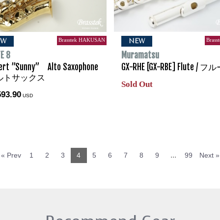
Brasstek HAKUSAN
Brass
EW
NEW
E 8
Muramatsu
ert ”Sunny” Alto Saxophone
GX-RHE [GX-RBE] Flute / 
アルトサックス
Sold Out
593.90
USD
...
« Prev
1
2
3
4
5
6
7
8
9
99
Next »