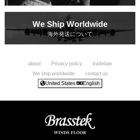
We Ship Worldwide
海外発送について
about
Privacy policy
tradelaw
We ship worldwide
contact us
United States
English