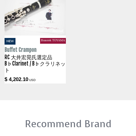
Brasstek TOYAMA
NEW
Buffet Crampon
RC 大井宏晃氏選定品
B♭Clarinet / B♭クラリネッ
ト
$ 4,202.10
USD
Recommend Brand