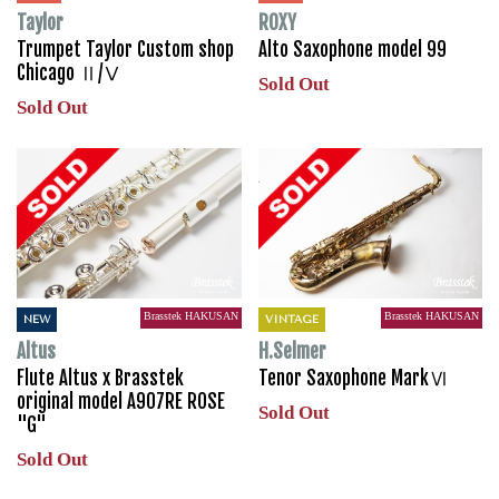
Taylor
ROXY
Trumpet Taylor Custom shop
Alto Saxophone model 99
Chicago Ⅱ/Ⅴ
Sold Out
Sold Out
Brasstek HAKUSAN
Brasstek HAKUSAN
NEW
VINTAGE
Altus
H.Selmer
Flute Altus x Brasstek
Tenor Saxophone MarkⅥ
original model A907RE ROSE
Sold Out
"G"
Sold Out