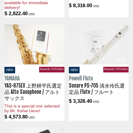
available for immediate
$ 8,316.00
USD
delivery!
$ 2,822.40
USD
Brasstek TOYAMA
Brasstek TOYAMA
NEW
NEW
YAMAHA
Powell Flute
YAS-875EX 上野耕平氏選定
Sonare PS-705 清水伶氏選
品 Alto Saxophone / アルト
定品 Flute / フルート
サックス
$ 3,326.40
USD
This is a special one selected
by Mr. Kohei Ueno!
$ 4,573.80
USD