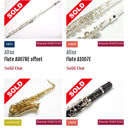
Brasstek HAKUSAN
Brasstek HAKUSAN
NEW
USED
Altus
Altus
Flute A907RE offset
Flute A1007E
Sold Out
Sold Out
Brasstek HAKUSAN
Brasstek HAKUSAN
VINTAGE
USED