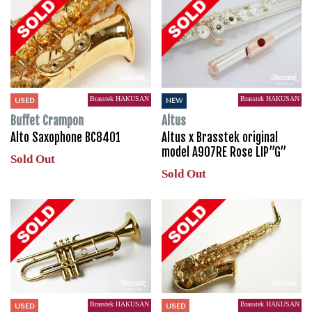
Brasstek HAKUSAN
Brasstek HAKUSAN
USED
NEW
Buffet Crampon
Altus
Alto Saxophone BC8401
Altus x Brasstek original
model A907RE Rose LIP”G”
Sold Out
Sold Out
Brasstek HAKUSAN
Brasstek HAKUSAN
USED
USED