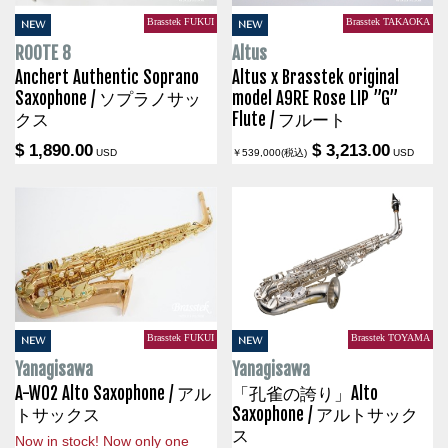
Brasstek FUKUI
Brasstek TAKAOKA
NEW
NEW
ROOTE 8
Altus
Anchert Authentic Soprano
Altus x Brasstek original
Saxophone / ソプラノサッ
model A9RE Rose LIP ”G”
クス
Flute / フルート
$ 1,890.00
$ 3,213.00
USD
￥539,000(税込)
USD
Brasstek FUKUI
Brasstek TOYAMA
NEW
NEW
Yanagisawa
Yanagisawa
A-WO2 Alto Saxophone / アル
「孔雀の誇り」Alto
トサックス
Saxophone / アルトサック
ス
Now in stock! Now only one