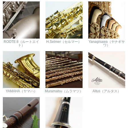
ROOTE 8（ルートエイ
H.Selmer（セルマー）
Yanagisawa（ヤナギサ
ト）
ワ）
YAMAHA（ヤマハ）
Muramatsu（ムラマツ）
Altus（アルタス）