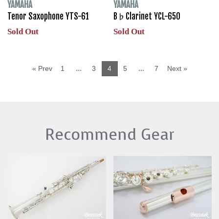
YAMAHA
YAMAHA
Tenor Saxophone YTS-61
B♭Clarinet YCL-650
Sold Out
Sold Out
...
...
« Prev
1
3
4
5
7
Next »
Recommend Gear