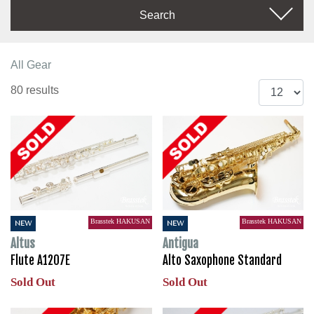
Search
All Gear
80 results
Brasstek HAKUSAN
Brasstek HAKUSAN
NEW
NEW
Altus
Antigua
Flute A1207E
Alto Saxophone Standard
Sold Out
Sold Out