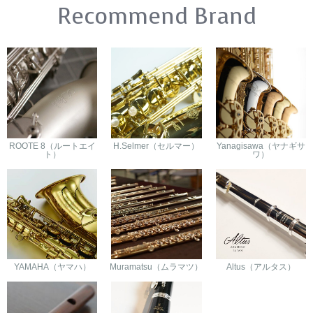
Recommend Brand
ROOTE 8（ルートエイ
H.Selmer（セルマー）
Yanagisawa（ヤナギサ
ト）
ワ）
YAMAHA（ヤマハ）
Muramatsu（ムラマツ）
Altus（アルタス）