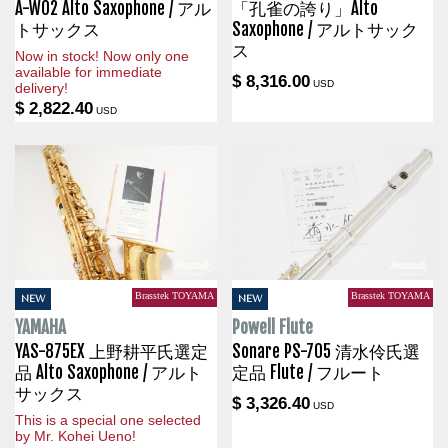
A-WO2 Alto Saxophone / アル
「孔雀の誇り」Alto
トサックス
Saxophone / アルトサック
ス
Now in stock! Now only one
available for immediate
$ 8,316.00
USD
delivery!
$ 2,822.40
USD
Brasstek TOYAMA
Brasstek TOYAMA
NEW
NEW
YAMAHA
Powell Flute
YAS-875EX 上野耕平氏選定
Sonare PS-705 清水伶氏選
品 Alto Saxophone / アルト
定品 Flute / フルート
サックス
$ 3,326.40
USD
This is a special one selected
by Mr. Kohei Ueno!