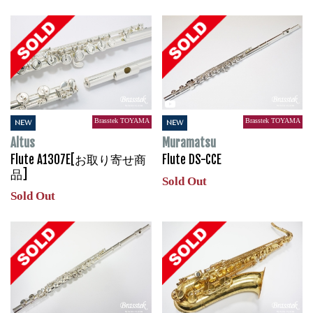
Brasstek TOYAMA
Brasstek TOYAMA
NEW
NEW
Altus
Muramatsu
Flute A1307E[お取り寄せ商
Flute DS-CCE
品]
Sold Out
Sold Out