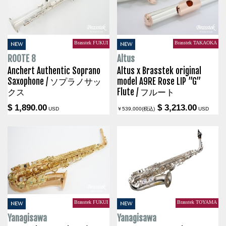
Brasstek FUKUI
Brasstek TAKAOKA
NEW
NEW
ROOTE 8
Altus
Anchert Authentic Soprano
Altus x Brasstek original
Saxophone / ソプラノサッ
model A9RE Rose LIP ”G”
クス
Flute / フルート
$ 1,890.00
$ 3,213.00
USD
￥539,000(税込)
USD
Brasstek FUKUI
Brasstek TOYAMA
NEW
NEW
Yanagisawa
Yanagisawa