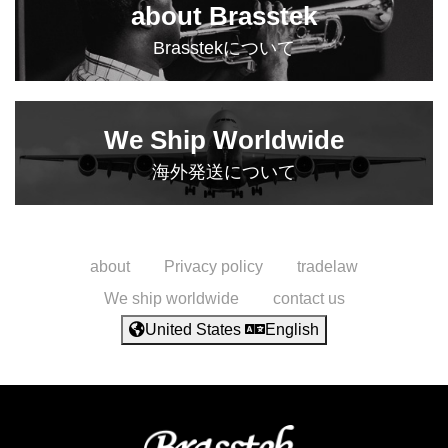
about Brasstek
Brasstekについて
We Ship Worldwide
海外発送について
about
Privacy policy
tradelaw
We ship worldwide
contact us
United States
English