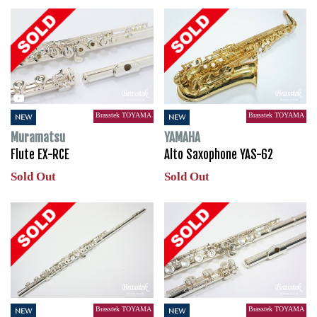
Brasstek TOYAMA
Brasstek TOYAMA
NEW
NEW
Muramatsu
YAMAHA
Flute EX-RCE
Alto Saxophone YAS-62
Sold Out
Sold Out
Brasstek TOYAMA
Brasstek TOYAMA
NEW
NEW