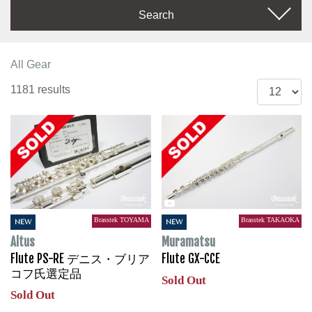
Search
All Gear
1181 results
Brasstek TOYAMA
Brasstek TAKAOKA
NEW
NEW
Altus
Muramatsu
Flute PS-RE デニス・ブリア
Flute GX-CCE
コフ氏選定品
Sold Out
Sold Out