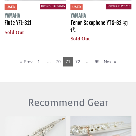
Brasstek TOYAMA
Brasstek TOYAMA
USED
USED
YAMAHA
YAMAHA
Flute YFL-311
Tenor Saxophone YTS-62 初
代
Sold Out
Sold Out
...
...
« Prev
1
70
71
72
99
Next »
Recommend Gear