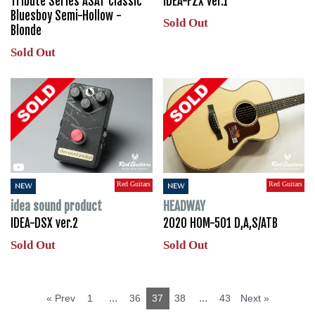
Tribute Series ASAT Classic
IDEA-FZX ver.1
Bluesboy Semi-Hollow -
Sold Out
Blonde
Sold Out
Red Guitars
Red Guitars
NEW
NEW
idea sound product
HEADWAY
IDEA-DSX ver.2
2020 HOM-501 D,A,S/ATB
Sold Out
Sold Out
...
...
« Prev
1
36
37
38
43
Next »