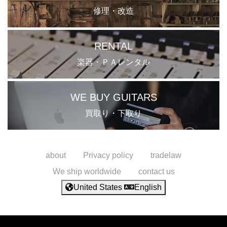
修理・改造
RENTAL
楽器・ＰＡレンタル
WE BUY GUITARS
買取り・下取り
about
Privacy policy
tradelaw
We ship worldwide
contact us
United States
English