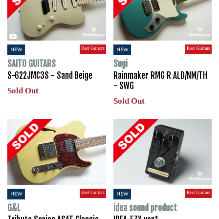
Red Guitars
Red Guitars
NEW
NEW
SAITO GUITARS
Sugi
S-622JMC3S - Sand Beige
Rainmaker RMG R ALD/NM/TH
- SWG
Sold Out
Sold Out
Red Guitars
Red Guitars
NEW
NEW
G&L
idea sound product