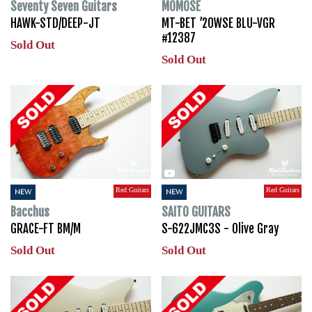
Seventy Seven Guitars
MOMOSE
HAWK-STD/DEEP-JT
MT-BET ’20WSE BLU-VGR
#12387
Sold Out
Sold Out
Red Guitars
Red Guitars
NEW
NEW
Bacchus
SAITO GUITARS
GRACE-FT BM/M
S-622JMC3S - Olive Gray
Sold Out
Sold Out