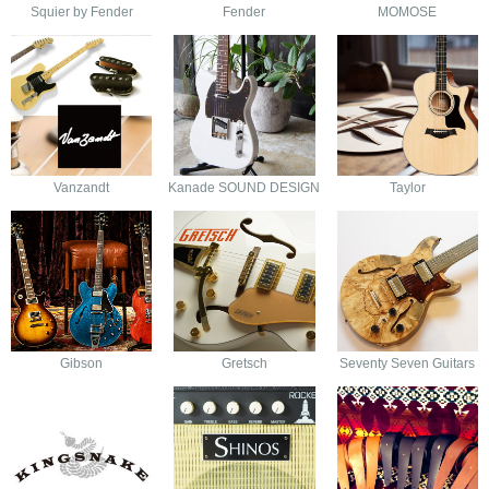
Squier by Fender
Fender
MOMOSE
Vanzandt
Kanade SOUND DESIGN
Taylor
Gibson
Gretsch
Seventy Seven Guitars