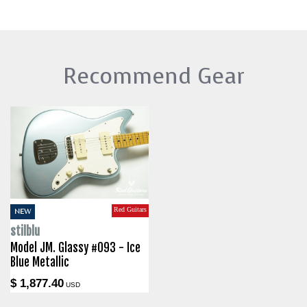
Recommend Gear
Red Guitars
NEW
stilblu
Model JM. Glassy #093 - Ice
Blue Metallic
$ 1,877.40
USD