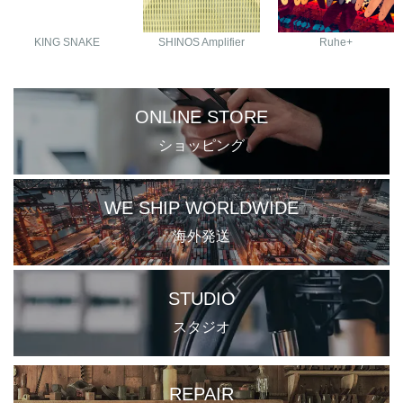
KING SNAKE
SHINOS Amplifier
Ruhe+
ONLINE STORE
ショッピング
WE SHIP WORLDWIDE
海外発送
STUDIO
スタジオ
REPAIR