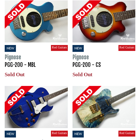
Red Guitars
Red Guitars
NEW
NEW
Pignose
Pignose
PGG-200 - MBL
PGG-200 - CS
Sold Out
Sold Out
Red Guitars
Red Guitars
NEW
NEW