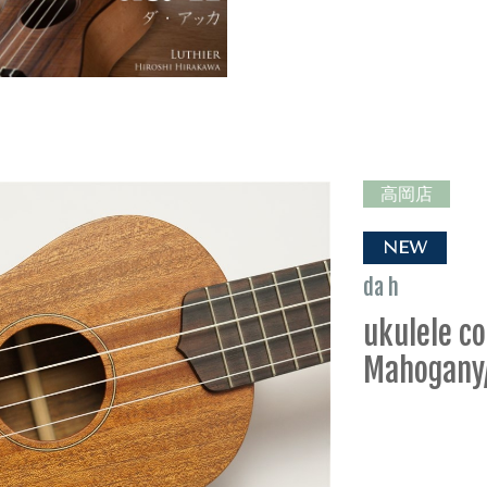
高岡店
NEW
da h
ukulele co
Mahogany