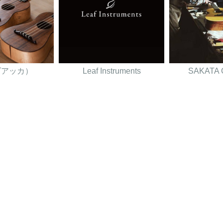
（ダアッカ）
Leaf Instruments
SAKATA 