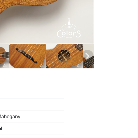
Mahogany
l