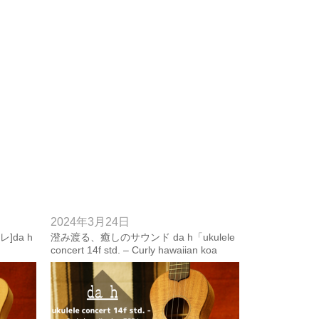
2024年3月24日
da h
澄み渡る、癒しのサウンド da h「ukulele
concert 14f std. – Curly hawaiian koa
K
TOP」レビュー