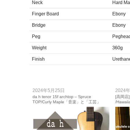
Neck
Hard Ma
Finger Board
Ebony
Bridge
Ebony
Peg
Peghea
Weight
360g
Finish
Ureth
2024年5月25日
2024
da h tenor 15f archtop – Spruce
[高岡店] d
TOP/Curly Maple「音楽」と「工芸」
/Hawaii
「南国」と「西洋」の壁を飛び越えて
BACK
【ウクレレカラーズ高岡店】