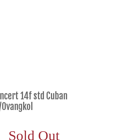
ncert 14f std Cuban
/Ovangkol
Sold Out