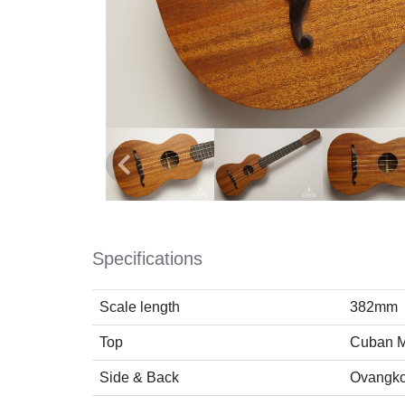
Specifications
Scale length
382mm
Top
Cuban 
Side & Back
Ovangko