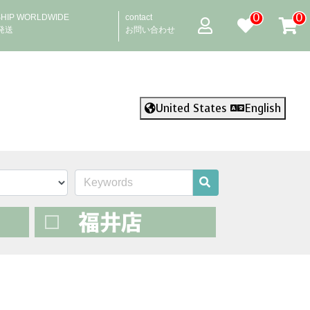
0
0
SHIP WORLDWIDE
contact
発送
お問い合わせ
United States
English