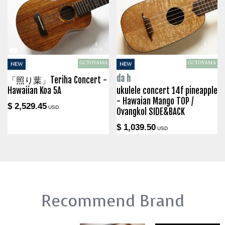
GCTOYAMA
GCTOYAMA
NEW
NEW
da h
「照り葉」Teriha Concert -
Hawaiian Koa 5A
ukulele concert 14f pineapple
- Hawaian Mango TOP /
$ 2,529.45
USD
Ovangkol SIDE&BACK
$ 1,039.50
USD
Recommend Brand