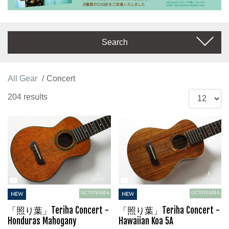
Search
All Gear
Concert
204 results
GCTOYAMA
GCTOYAMA
NEW
NEW
「照り葉」Teriha Concert -
「照り葉」Teriha Concert -
Honduras Mahogany
Hawaiian Koa 5A