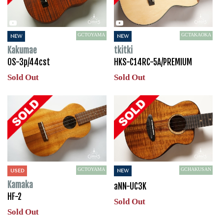
GCTOYAMA
GCTAKAOKA
NEW
NEW
Kakumae
tkitki
OS-3p/44cst
HKS-C14RC-5A/PREMIUM
Sold Out
Sold Out
GCTOYAMA
GCHAKUSAN
USED
NEW
Kamaka
aNN-UC3K
HF-2
Sold Out
Sold Out