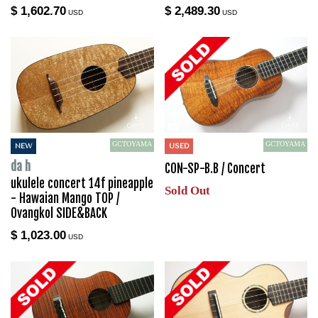
$ 1,602.70
$ 2,489.30
USD
USD
GCTOYAMA
GCTOYAMA
NEW
USED
da h
CON-SP-B.B / Concert
ukulele concert 14f pineapple
Sold Out
- Hawaian Mango TOP /
Ovangkol SIDE&BACK
$ 1,023.00
USD