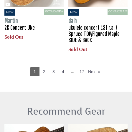
GCTAKAOKA
GCHAKUSAN
NEW
NEW
Martin
da h
2K Concert Uke
ukulele concert 13f r.a. /
Spruce TOP/Figured Maple
Sold Out
SIDE & BACK
Sold Out
...
1
2
3
4
17
Next »
Recommend Gear