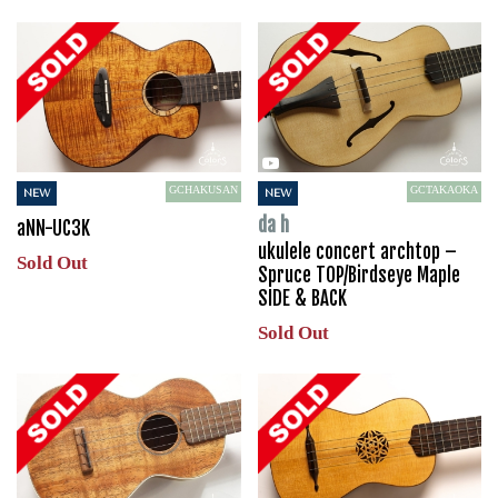
GCHAKUSAN
GCTAKAOKA
NEW
NEW
da h
aNN-UC3K
ukulele concert archtop –
Sold Out
Spruce TOP/Birdseye Maple
SIDE & BACK
Sold Out