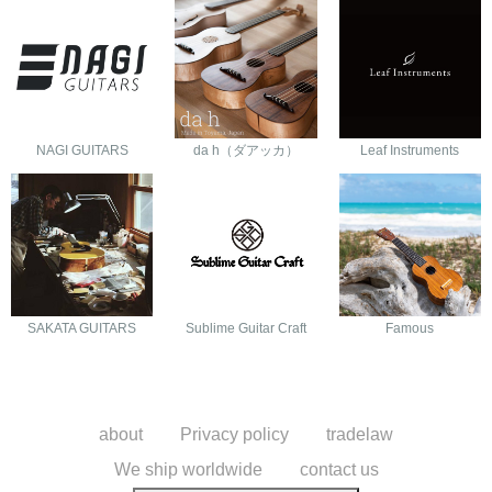
NAGI GUITARS
da h（ダアッカ）
Leaf Instruments
SAKATA GUITARS
Sublime Guitar Craft
Famous
about
Privacy policy
tradelaw
We ship worldwide
contact us