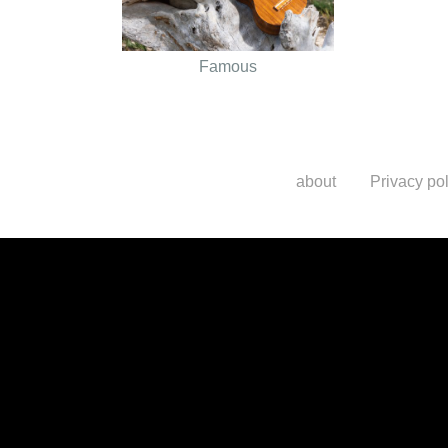
Famous
about
Privacy pol