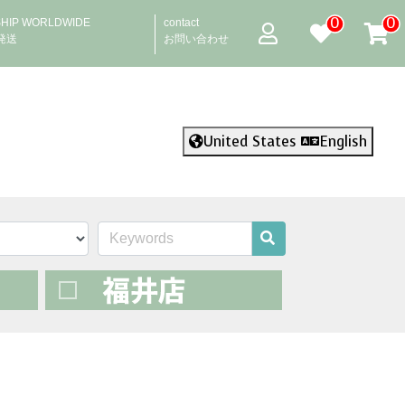
0
0
SHIP WORLDWIDE
contact
発送
お問い合わせ
United States
English