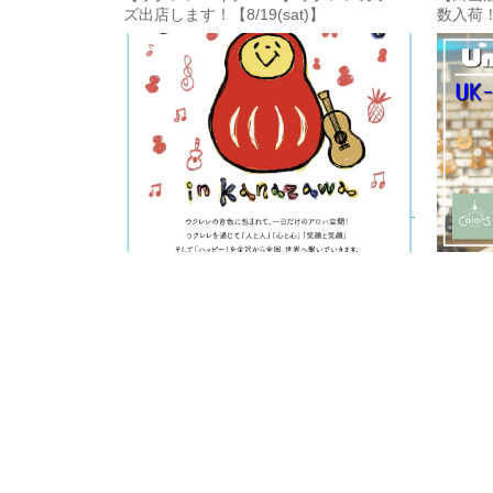
ズ出店します！【8/19(sat)】
数入荷