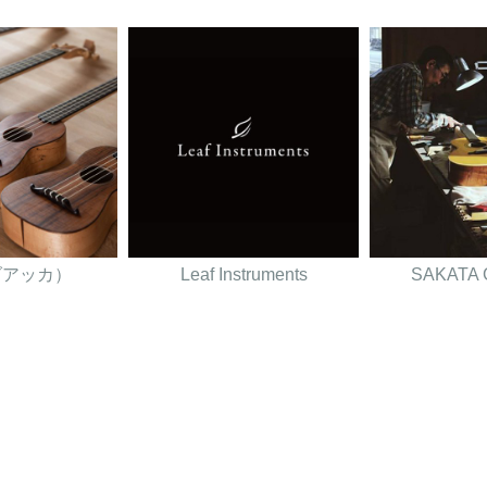
（ダアッカ）
Leaf Instruments
SAKATA 