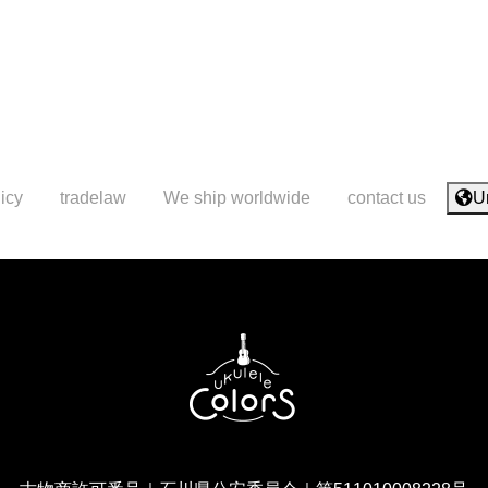
icy
tradelaw
We ship worldwide
contact us
U