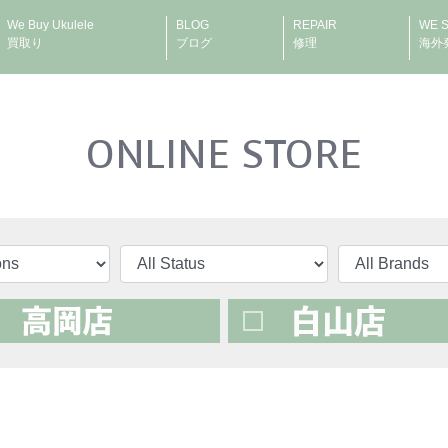
We Buy Ukulele
BLOG
REPAIR
WE 
買取り
ブログ
修理
海外
ONLINE STORE