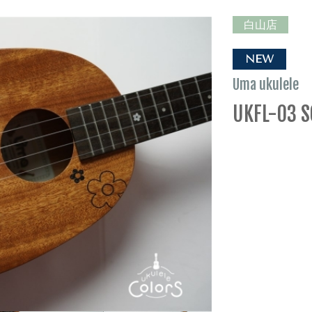
白山店
NEW
Uma ukulele
UKFL-03 S