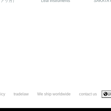
（ダアッカ）
Leaf Instruments
SAKATA 
icy
tradelaw
We ship worldwide
contact us
U