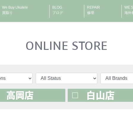
We Buy Ukulele
BLOG
REPAIR
WE 
買取り
ブログ
修理
海外
ONLINE STORE