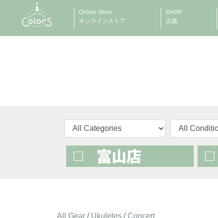
Online Store
SHOP
オンラインストア
店舗
All Gear
/
Ukuleles
/
Concert