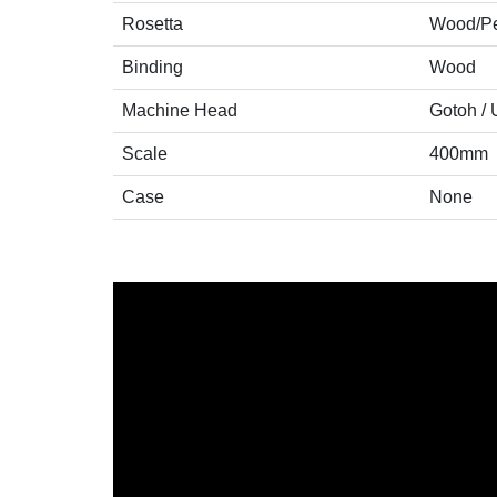
Rosetta
Wood/Pe
Binding
Wood
Machine Head
Gotoh /
Scale
400mm
Case
None