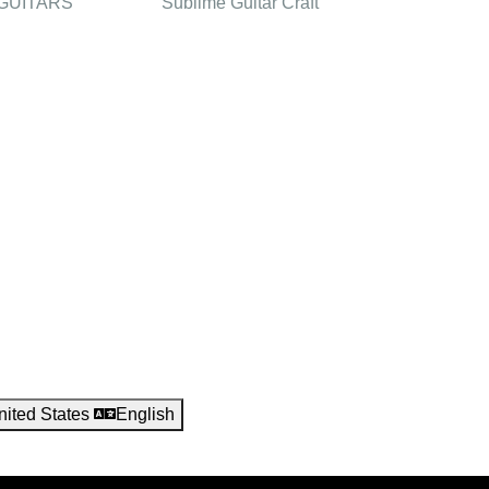
GUITARS
Sublime Guitar Craft
nited States
English