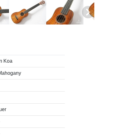
n Koa
 Mahogany
uer
e
e