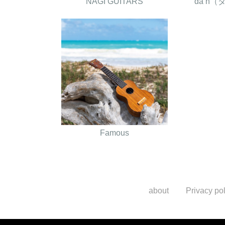
NAGI GUITARS
da h
Famous
about
Privacy pol