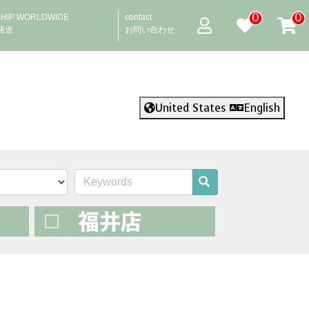
0
0
SHIP WORLDWIDE
contact
発送
お問い合わせ
United States
English