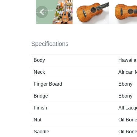
Specifications
Body
Hawaiia
Neck
African
Finger Board
Ebony
Bridge
Ebony
Finish
All Lacq
Nut
Oil Bon
Saddle
Oil Bon