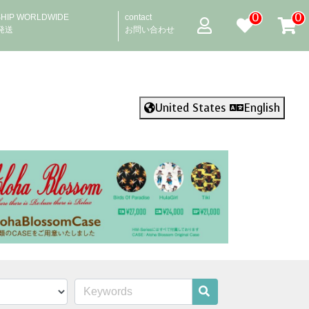
0
0
SHIP WORLDWIDE
contact
発送
お問い合わせ
United States
English