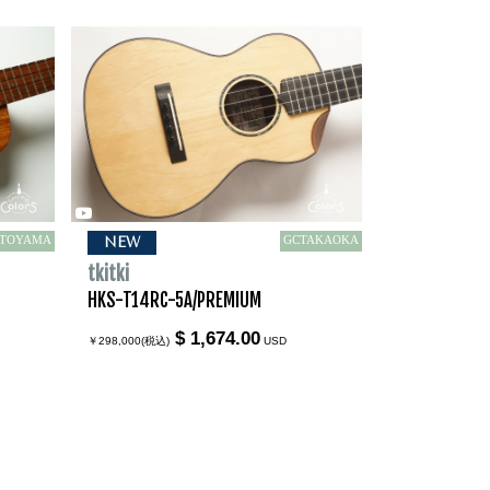
TOYAMA
GCTAKAOKA
NEW
tkitki
HKS-T14RC-5A/PREMIUM
$ 1,674.00
￥298,000(税込)
USD