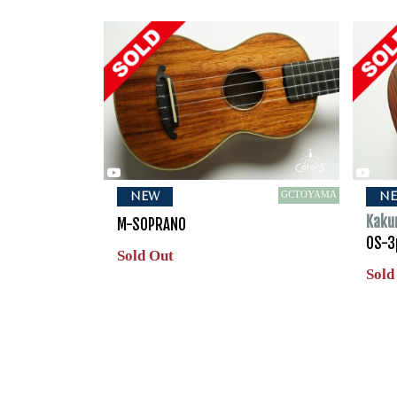
GCTOYAMA
NEW
N
Kaku
M-SOPRANO
OS-3
Sold Out
Sold