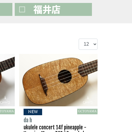
TOYAMA
GCTOYAMA
NEW
da h
ukulele concert 14f pineapple -