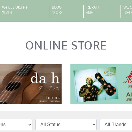
We Buy Ukulele
BLOG
REPAIR
WE 
買取り
ブログ
修理
海外
ONLINE STORE