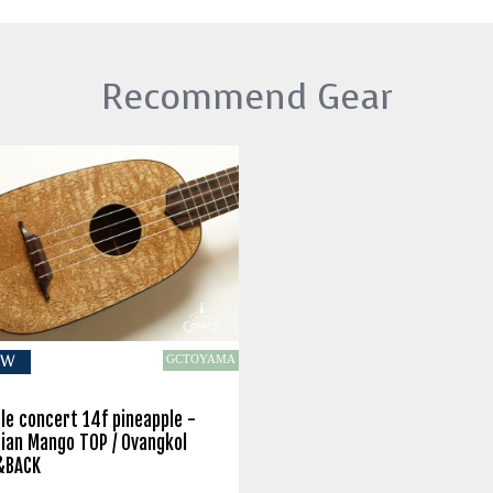
Recommend Gear
GCTOYAMA
EW
le concert 14f pineapple -
ian Mango TOP / Ovangkol
&BACK