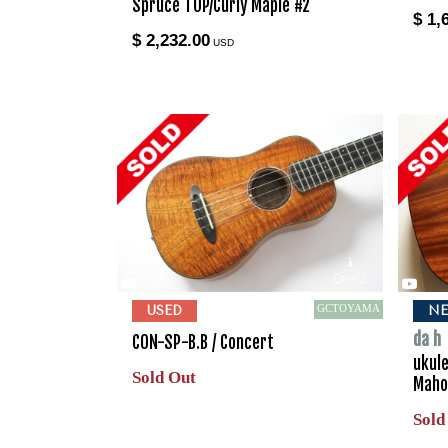
Spruce TOP/Curly Maple #2
$ 1,
$ 2,232.00
USD
GCTOYAMA
USED
N
da h
CON-SP-B.B / Concert
ukule
Sold Out
Maho
Sold