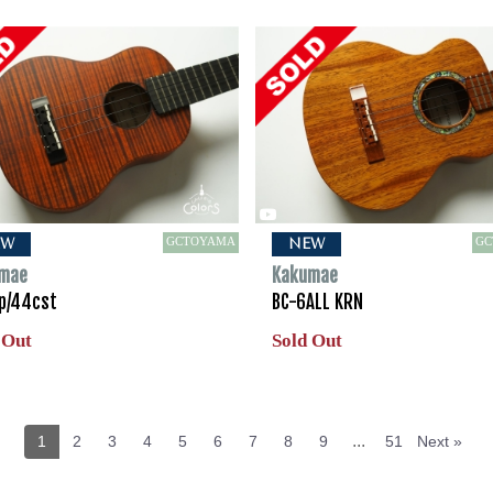
GCTOYAMA
GC
EW
NEW
mae
Kakumae
p/44cst
BC-6ALL KRN
 Out
Sold Out
...
1
2
3
4
5
6
7
8
9
51
Next »