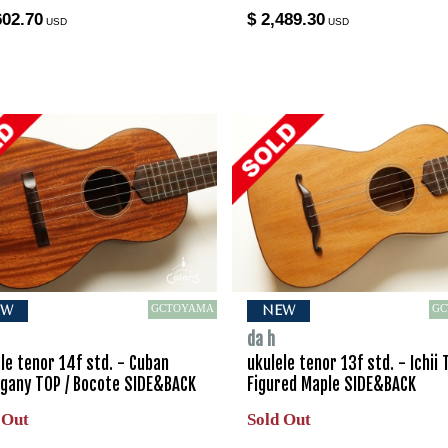
602.70
$ 2,489.30
USD
USD
GCTOYAMA
GC
EW
NEW
da h
le tenor 14f std. - Cuban
ukulele tenor 13f std. - Ichii 
gany TOP / Bocote SIDE&BACK
Figured Maple SIDE&BACK
 Out
Sold Out