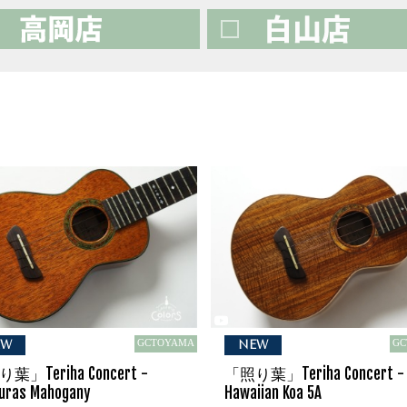
GCTOYAMA
GC
EW
NEW
葉」Teriha Concert -
「照り葉」Teriha Concert -
uras Mahogany
Hawaiian Koa 5A