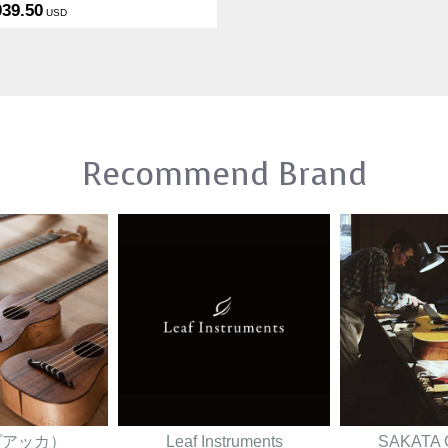
039.50
USD
Recommend Brand
（ダアッカ）
Leaf Instruments
SAKATA 