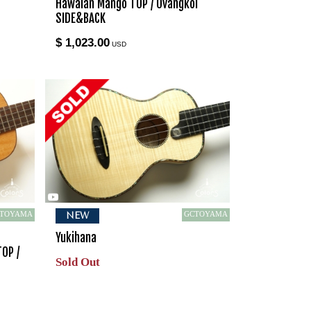
Hawaian Mango TOP / Ovangkol
SIDE&BACK
$ 1,023.00
USD
TOYAMA
GCTOYAMA
NEW
Yukihana
TOP /
Sold Out