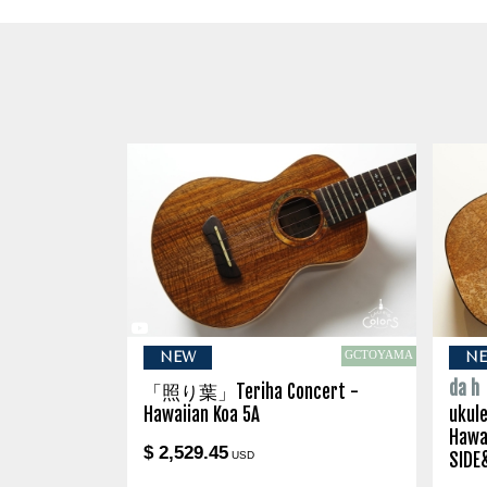
GCTOYAMA
NEW
N
da h
「照り葉」Teriha Concert -
Hawaiian Koa 5A
ukule
Hawa
$ 2,529.45
USD
SIDE