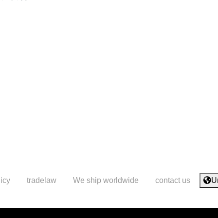
icy
tradelaw
We ship worldwide
contact us
U