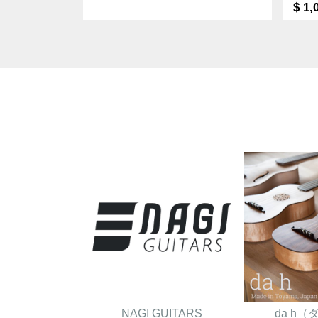
$ 1,
NAGI GUITARS
da h