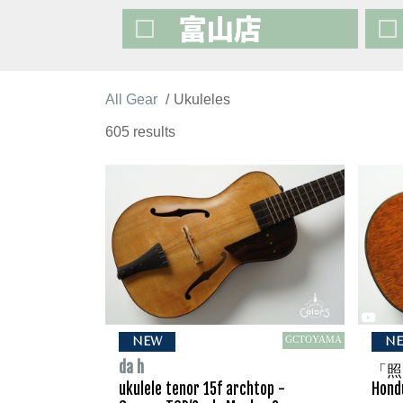
All Gear
Ukuleles
605 results
GCTOYAMA
NEW
N
da h
「照り
ukulele tenor 15f archtop -
Hond